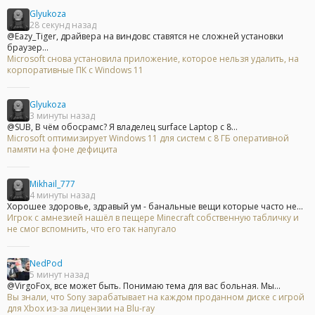
Glyukoza
28 секунд назад
@Eazy_Tiger, драйвера на виндовс ставятся не сложней установки
браузер...
Microsoft снова установила приложение, которое нельзя удалить, на
корпоративные ПК с Windows 11
Glyukoza
3 минуты назад
@SUB, В чём обосрамс? Я владелец surface Laptop с 8...
Microsoft оптимизирует Windows 11 для систем с 8 ГБ оперативной
памяти на фоне дефицита
Mikhail_777
4 минуты назад
Хорошее здоровье, здравый ум - банальные вещи которые часто не...
Игрок с амнезией нашёл в пещере Minecraft собственную табличку и
не смог вспомнить, что его так напугало
NedPod
5 минут назад
@VirgoFox, все может быть. Понимаю тема для вас больная. Мы...
Вы знали, что Sony зарабатывает на каждом проданном диске с игрой
для Xbox из-за лицензии на Blu-ray