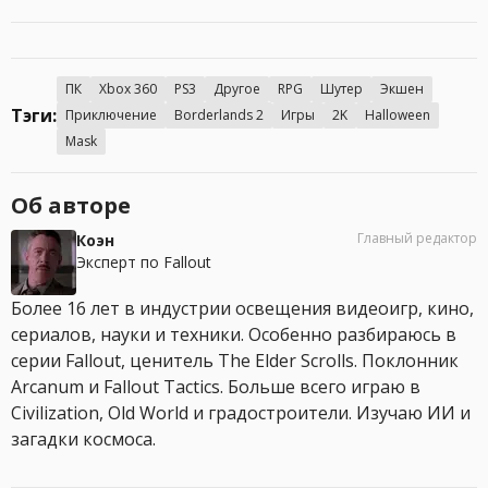
ПК
Xbox 360
PS3
Другое
RPG
Шутер
Экшен
Тэги:
Приключение
Borderlands 2
Игры
2K
Halloween
Mask
Об авторе
Главный редактор
Коэн
Эксперт по Fallout
Более 16 лет в индустрии освещения видеоигр, кино,
сериалов, науки и техники. Особенно разбираюсь в
серии Fallout, ценитель The Elder Scrolls. Поклонник
Arcanum и Fallout Tactics. Больше всего играю в
Civilization, Old World и градостроители. Изучаю ИИ и
загадки космоса.