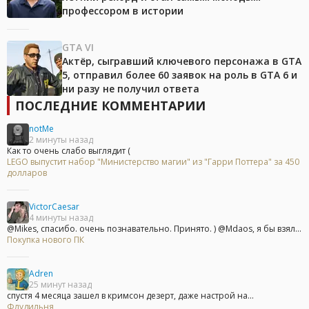
профессором в истории
GTA VI
Актёр, сыгравший ключевого персонажа в GTA
5, отправил более 60 заявок на роль в GTA 6 и
ни разу не получил ответа
ПОСЛЕДНИЕ КОММЕНТАРИИ
notMe
2 минуты назад
Как то очень слабо выглядит (
LEGO выпустит набор "Министерство магии" из "Гарри Поттера" за 450
долларов
VictorCaesar
4 минуты назад
@Mikes, спасибо. очень познавательно. Принято. ) @Mdaos, я бы взял...
Покупка нового ПК
Adren
25 минут назад
спустя 4 месяца зашел в кримсон дезерт, даже настрой на...
Флудильня