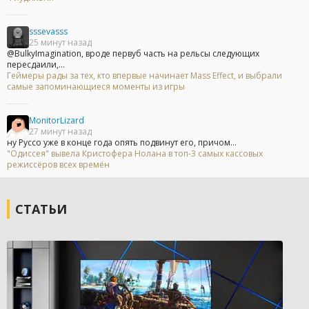
sssevasss
25 минут назад
@BulkyImagination, вроде первуб часть на рельсы следующих
пересдаили,...
Геймеры рады за тех, кто впервые начинает Mass Effect, и выбрали
самые запоминающиеся моменты из игры
MonitorLizard
27 минут назад
ну Руссо уже в конце года опять подвинут его, причом...
"Одиссея" вывела Кристофера Нолана в топ-3 самых кассовых
режиссёров всех времён
СТАТЬИ