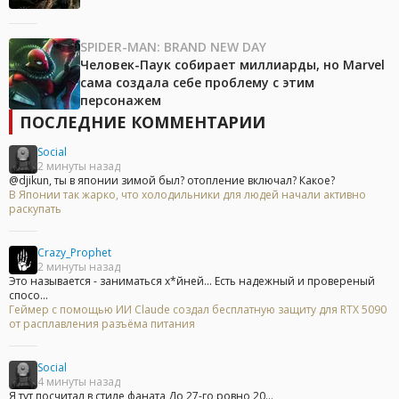
SPIDER-MAN: BRAND NEW DAY
Человек-Паук собирает миллиарды, но Marvel
сама создала себе проблему с этим
персонажем
ПОСЛЕДНИЕ КОММЕНТАРИИ
Social
2 минуты назад
@djikun, ты в японии зимой был? отопление включал? Какое?
В Японии так жарко, что холодильники для людей начали активно
раскупать
Crazy_Prophet
2 минуты назад
Это называется - заниматься х*йней... Есть надежный и провереный
спосо...
Геймер с помощью ИИ Claude создал бесплатную защиту для RTX 5090
от расплавления разъёма питания
Social
4 минуты назад
Я тут посчитал в стиле фаната До 27-го ровно 20...