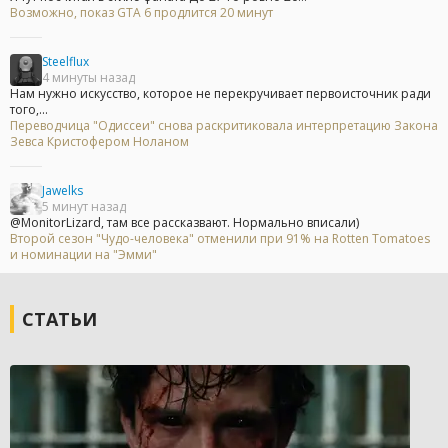
Возможно, показ GTA 6 продлится 20 минут
Steelflux
4 минуты назад
Нам нужно искусство, которое не перекручивает первоисточник ради
того,...
Переводчица "Одиссеи" снова раскритиковала интерпретацию Закона
Зевса Кристофером Ноланом
Jawelks
5 минут назад
@MonitorLizard, там все рассказвают. Нормально вписали)
Второй сезон "Чудо-человека" отменили при 91% на Rotten Tomatoes
и номинации на "Эмми"
СТАТЬИ