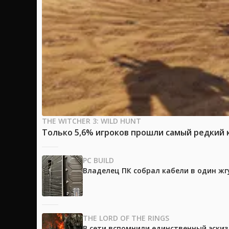
THE WITCHER 3: WILD HUNT
Только 5,6% игроков прошли самый редкий к
PC BUILD
Владелец ПК собрал кабели в один жг
THE LORD OF THE RINGS
В сети вспомнили единственный эски