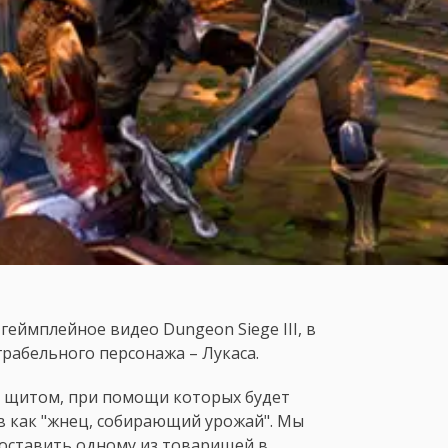
геймплейное видео Dungeon Siege III, в
рабельного персонажа – Лукаса.
и щитом, при помощи которых будет
в как "жнец, собирающий урожай". Мы
доставить одному из товарищей в