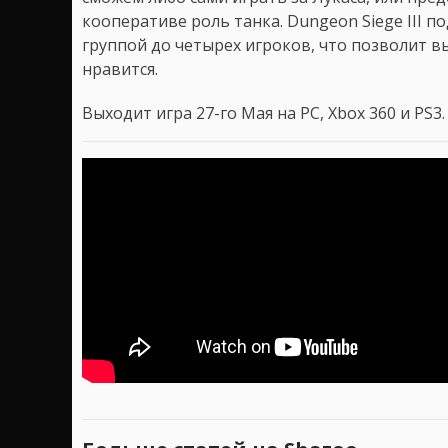
кооперативе роль танка. Dungeon Siege III
группой до четырех игроков, что позволит в
нравится.
Выходит игра 27-го Мая на PC, Xbox 360 и PS3.