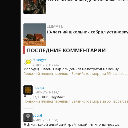
CLIMATE
13-летний школьник собрал установк
ПОСЛЕДНИЕ КОММЕНТАРИИ
Stranger
2 минуты назад
Молодец. Силён. Надеюсь деньги не потратит на войну.
Польский пловец переплыл Балтийское море за 55 часов без
maclex
3 минуты назад
@hajbik, также подумал+
Польский пловец переплыл Балтийское море за 55 часов без
Social
4 минуты назад
@djikun, какой алтайский край, какой тнт, что ты несешь