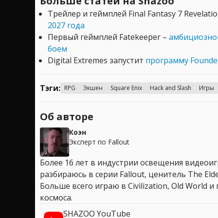
Больше статей на Shazoo
Трейлер и геймплей Final Fantasy 7 Revelati
2027 года
Первый геймплей Fatekeeper –
амбициозной
боем
Digital Extremes запустит
программу Founder
Тэги:
RPG
Экшен
Square Enix
Hack and Slash
Игры
Об авторе
Коэн
Эксперт по Fallout
Более 16 лет в индустрии освещения видеоигр
разбираюсь в серии Fallout, ценитель The Elder
Больше всего играю в Civilization, Old World
космоса.
SHAZOO YouTube