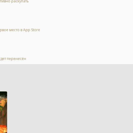
тивно раскупать
рвое место в App Store
удет перенесён