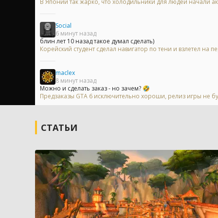
В Японии так жарко, что холодильники для людей начали ак
Social
6 минут назад
блин лет 10 назад такое думал сделать)
Корейский студент сделал навигатор по тени и взлетел на пе
maclex
8 минут назад
Можно и сделать заказ - но зачем? 🤣
Предзаказы GTA 6 исключительно хороши, релиз игры не б
СТАТЬИ