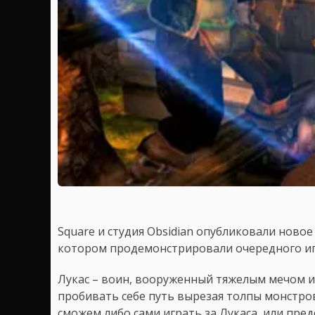
Square и студия Obsidian опубликовали новое 
котором продемонстрировали очередного иг
Лукас – воин, вооруженный тяжелым мечом 
пробивать себе путь вырезая толпы монстро
сможем либо сами играть за Лукаса, или пре