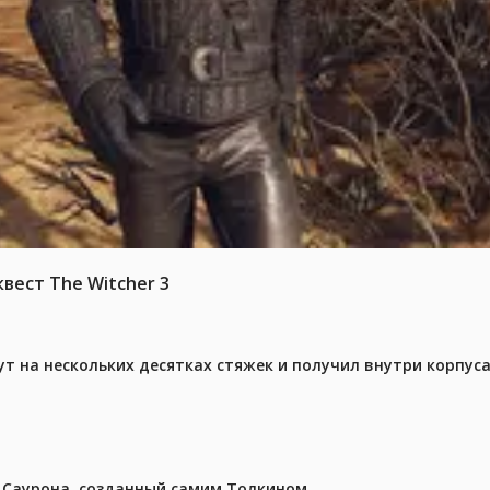
вест The Witcher 3
ут на нескольких десятках стяжек и получил внутри корпус
з Саурона, созданный самим Толкином