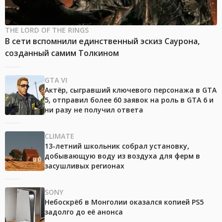
THE LORD OF THE RINGS
В сети вспомнили единственный эскиз Саурона,
созданный самим Толкином
GTA VI
Актёр, сыгравший ключевого персонажа в GTA
5, отправил более 60 заявок на роль в GTA 6 и
ни разу не получил ответа
CLIMATE
13-летний школьник собрал установку,
добывающую воду из воздуха для ферм в
засушливых регионах
SONY
Небоскрёб в Монголии оказался копией PS5
задолго до её анонса