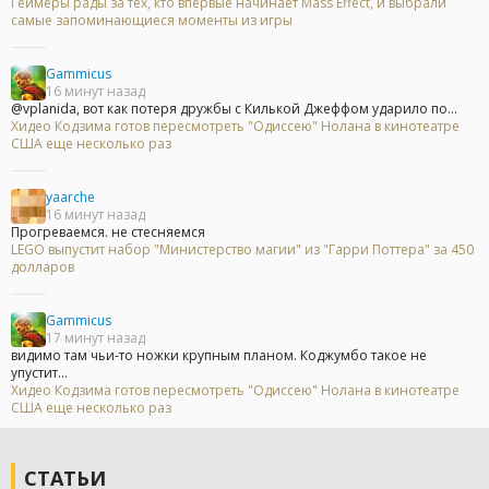
Геймеры рады за тех, кто впервые начинает Mass Effect, и выбрали
самые запоминающиеся моменты из игры
Gammicus
16 минут назад
@vplanida, вот как потеря дружбы с Килькой Джеффом ударило по...
Хидео Кодзима готов пересмотреть "Одиссею" Нолана в кинотеатре
США еще несколько раз
yaarche
16 минут назад
Прогреваемся. не стесняемся
LEGO выпустит набор "Министерство магии" из "Гарри Поттера" за 450
долларов
Gammicus
17 минут назад
видимо там чьи-то ножки крупным планом. Коджумбо такое не
упустит...
Хидео Кодзима готов пересмотреть "Одиссею" Нолана в кинотеатре
США еще несколько раз
СТАТЬИ