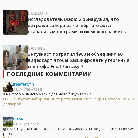
DIABLO II
Исследователь Diablo 2 обнаружил, что
витражи собора из четвёртого акта
оказались монстрами, и их можно разбить
GAMING
Энтузиаст потратил $900 и объединил 90
видеокарт чтобы расшифровать утерянный
спин-офф Final Fantasy 7
ПОСЛЕДНИЕ КОММЕНТАРИИ
freawertyhn
2 минуты назад
а на фото министр магии для новой аудитории
LEGO выпустит набор "Министерство магии" из "Гарри Поттера" за 450
долларов
Freon
6 минут назад
@kevin_rayt, на Биоваров оказывалось чудовищное давление во время
разр...