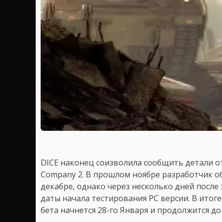
DICE наконец соизволила сообщить детали отн
Company 2. В прошлом ноябре разработчик о
декабре, однако через несколько дней после 
даты начала тестирования PC версии. В итоге
бета начнется 28-го Января и продолжится до