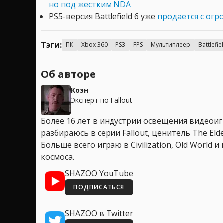
но под жестким NDA
PS5-версия Battlefield 6 уже
продается с огр
Тэги:
ПК
Xbox 360
PS3
FPS
Мультиплеер
Battlefi
Об авторе
Коэн
Эксперт по Fallout
Более 16 лет в индустрии освещения видеоигр
разбираюсь в серии Fallout, ценитель The Elder
Больше всего играю в Civilization, Old World
космоса.
SHAZOO YouTube
ПОДПИСАТЬСЯ
SHAZOO в Twitter