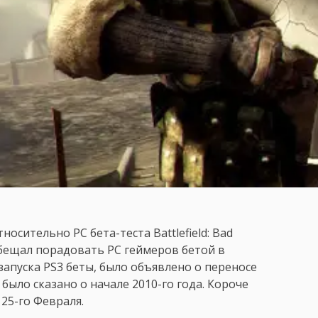
осительно PC бета-теста Battlefield: Bad
бещал порадовать PC геймеров бетой в
запуска PS3 беты, было объявлено о переносе
 было сказано о начале 2010-го года. Короче
 25-го Февраля.