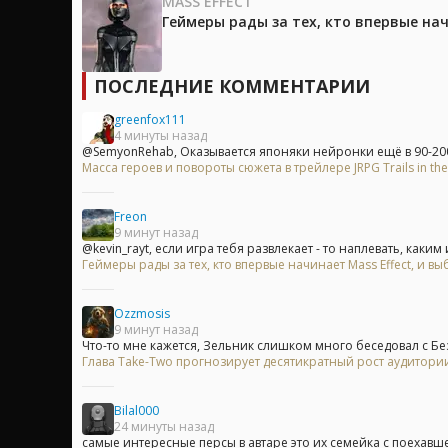
MASS EFFECT
Геймеры рады за тех, кто впервые на
ПОСЛЕДНИЕ КОММЕНТАРИИ
greenfox111
4 минуты назад
@SemyonRehab, Оказывается японяки нейронки ещё в 90-200
Масса героев и повороты сюжета в трейлере JRPG Trails in the
Freon
9 минут назад
@kevin_rayt, если игра тебя развлекает - то наплевать, каким 
Геймеры рады за тех, кто впервые начинает Mass Effect, и
Ozzmosis
9 минут назад
Что-то мне кажется, Зельник слишком много беседовал с Без
Глава Take-Two прогнозирует десятикратный рост аудитори
Bilal000
24 минуты назад
самые интересные персы в автаре это их семейка с поехавше