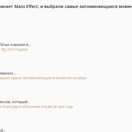
чинает Mass Effect, и выбрали самые запоминающиеся моме
0-ых освоили и...
 Sky 2nd Chapter
именно...
 выбрали самые запоминающиеся моменты из игры
осом, который...
и благодаря облачным играм за три года
й...