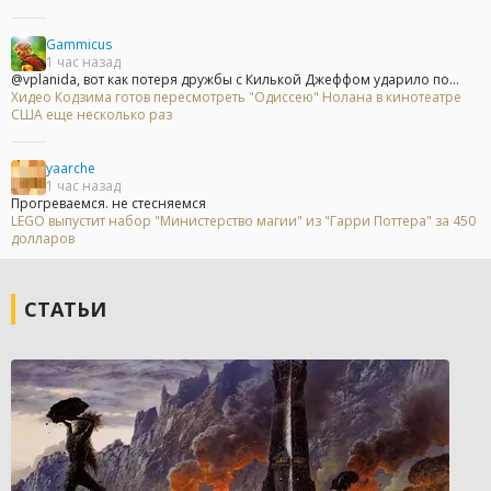
Gammicus
1 час назад
@vplanida, вот как потеря дружбы с Килькой Джеффом ударило по...
Хидео Кодзима готов пересмотреть "Одиссею" Нолана в кинотеатре
США еще несколько раз
yaarche
1 час назад
Прогреваемся. не стесняемся
LEGO выпустит набор "Министерство магии" из "Гарри Поттера" за 450
долларов
СТАТЬИ