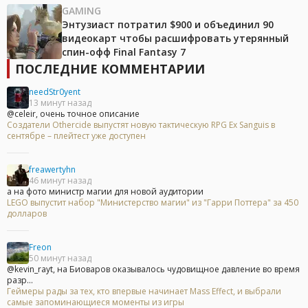
GAMING
Энтузиаст потратил $900 и объединил 90
видеокарт чтобы расшифровать утерянный
спин-офф Final Fantasy 7
ПОСЛЕДНИЕ КОММЕНТАРИИ
needStr0yent
13 минут назад
@celeir, очень точное описание
Создатели Othercide выпустят новую тактическую RPG Ex Sanguis в
сентябре – плейтест уже доступен
freawertyhn
46 минут назад
а на фото министр магии для новой аудитории
LEGO выпустит набор "Министерство магии" из "Гарри Поттера" за 450
долларов
Freon
50 минут назад
@kevin_rayt, на Биоваров оказывалось чудовищное давление во время
разр...
Геймеры рады за тех, кто впервые начинает Mass Effect, и выбрали
самые запоминающиеся моменты из игры