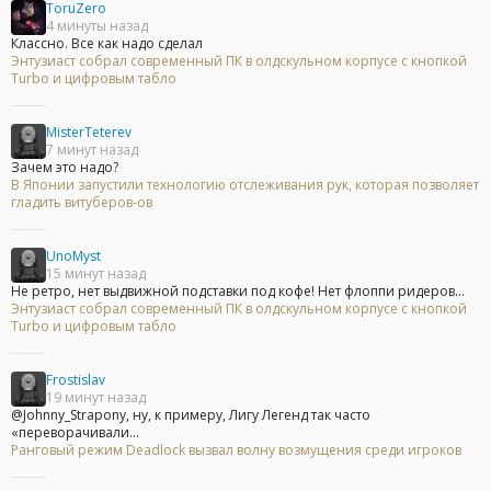
ToruZero
4 минуты назад
Классно. Все как надо сделал
Энтузиаст собрал современный ПК в олдскульном корпусе с кнопкой
Turbo и цифровым табло
MisterTeterev
7 минут назад
Зачем это надо?
В Японии запустили технологию отслеживания рук, которая позволяет
гладить витуберов-ов
UnoMyst
15 минут назад
Не ретро, нет выдвижной подставки под кофе! Нет флоппи ридеров...
Энтузиаст собрал современный ПК в олдскульном корпусе с кнопкой
Turbo и цифровым табло
Frostislav
19 минут назад
@Johnny_Strapony, ну, к примеру, Лигу Легенд так часто
«переворачивали...
Ранговый режим Deadlock вызвал волну возмущения среди игроков