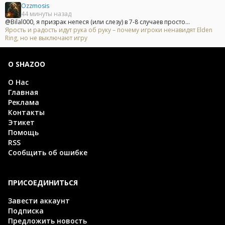
Ozzmosis
44 минуты назад
@Bilal000, я призрак непеся (или слезу) в 7-8 случаев просто...
Ярость и радость идут рука об руку – почему игроки ненавидят Elden
Ring, но не выключают игру
О SHAZOO
О Нас
Главная
Реклама
Контакты
Этикет
Помощь
RSS
Сообщить об ошибке
ПРИСОЕДИНИТЬСЯ
Завести аккаунт
Подписка
Предложить новость