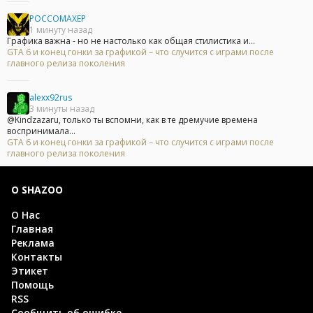
POCCOMAXEP
1 минуту назад
Графика важна - но не настолько как общая стилистика и...
GTA 6 и конец гонки за графикой – что случится с играми после
главного релиза поколения
alexx92rus
3 минуты назад
@Kindzazaru, только ты вспомни, как в те дремучие времена
воспринимала...
GTA 6 и конец гонки за графикой – что случится с играми после
главного релиза поколения
О SHAZOO
О Нас
Главная
Реклама
Контакты
Этикет
Помощь
RSS
Сообщить об ошибке