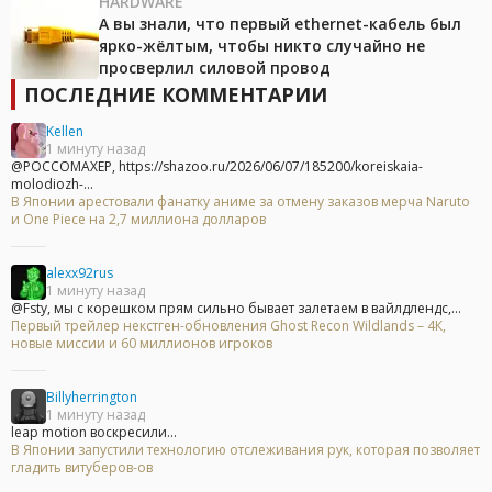
HARDWARE
А вы знали, что первый ethernet-кабель был
ярко-жёлтым, чтобы никто случайно не
просверлил силовой провод
ПОСЛЕДНИЕ КОММЕНТАРИИ
Kellen
1 минуту назад
@POCCOMAXEP, https://shazoo.ru/2026/06/07/185200/koreiskaia-
molodiozh-...
В Японии арестовали фанатку аниме за отмену заказов мерча Naruto
и One Piece на 2,7 миллиона долларов
alexx92rus
1 минуту назад
@Fsty, мы с корешком прям сильно бывает залетаем в вайлдлендс,...
Первый трейлер некстген-обновления Ghost Recon Wildlands – 4К,
новые миссии и 60 миллионов игроков
Billyherrington
1 минуту назад
leap motion воскресили...
В Японии запустили технологию отслеживания рук, которая позволяет
гладить витуберов-ов