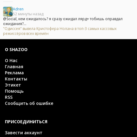
Adren
52 минуты назад
@Social, кем ожидалось? я сразу ожидал лярд+ тобишь оправдал
ожидания?...
"Одиссея" вывела Кристофера Нолана в топ-3 самых кассовых
режиссёров всех времён
О SHAZOO
О Нас
Главная
Реклама
Контакты
Этикет
Помощь
RSS
Сообщить об ошибке
ПРИСОЕДИНИТЬСЯ
Завести аккаунт