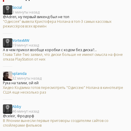
Social
3 минуты назад
@Adren, ну первый викенд был не топ
"Одиссея" вывела Кристофера Нолана в топ-3 самых кассовых
режиссёров всех времён
VortexMW
19 минут назад
А в чем прикол вообще коробки с кодом без диска?...
Глава Take-Two заявил, что диски больше не имеют смысла на фоне
отказа PlayStation от них
vplanida
32 минуты назад
Рука на талии, ой ей
Хидео Кодзима готов пересмотреть "Одиссею" Нолана в кинотеатре
США еще несколько раз
Abby
46 минут назад
@celeir, Фродорф
В Японии вынесли первые приговоры создателям сайтов со
спойлерами фильмов