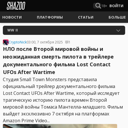
18+
ВОЙТИ
НОВОСТИ
ПЛАТФОРМЫ
СТАТЬИ
БОЛЬШЕ
WW II
CryptoNick
03:00, 7 октября 2025
1
НЛО после Второй мировой войны и
неожиданная смерть пилота в трейлере
документального фильма Lost Contact
UFOs After Wartime
Студия Small Town Monsters представила
официальный трейлер документального фильма
Lost Contact UFOs After Wartime, который исследует
трагическую историю пилота времен Второй
мировой войны Томаса Мантелла-младшего. Фильм
выйдет эксклюзивно 7 октября на платформах
Amazon Prime Video...