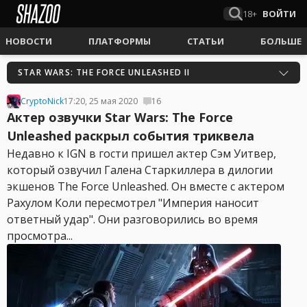
18+
ВОЙТИ
НОВОСТИ
ПЛАТФОРМЫ
СТАТЬИ
БОЛЬШЕ
STAR WARS: THE FORCE UNLEASHED II
CryptoNick
17:20, 25 мая 2020
16
Актер озвучки Star Wars: The Force
Unleashed раскрыл события триквела
Недавно к IGN в гости пришел актер Сэм Уитвер,
который озвучил Галена Старкиллера в дилогии
экшенов The Force Unleashed. Он вместе с актером
Рахулом Коли пересмотрел "Империя наносит
ответный удар". Они разговорились во время
просмотра...