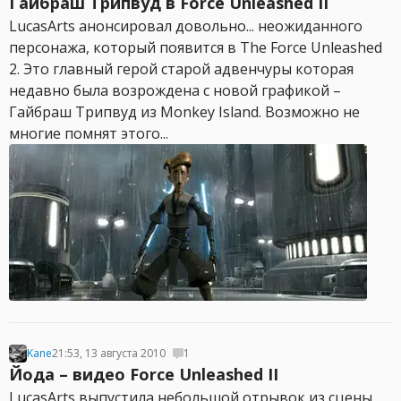
Гайбраш Трипвуд в Force Unleashed II
LucasArts анонсировал довольно... неожиданного
персонажа, который появится в The Force Unleashed
2. Это главный герой старой адвенчуры которая
недавно была возрождена с новой графикой –
Гайбраш Трипвуд из Monkey Island. Возможно не
многие помнят этого...
Kane
21:53, 13 августа 2010
1
Йода – видео Force Unleashed II
LucasArts выпустила небольшой отрывок из сцены