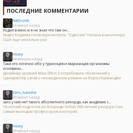
ПОСЛЕДНИЕ КОММЕНТАРИИ
NikDroVik
36 минут назад
Ходил в кино и я не знал что там он...
Хидео Кодзима готов пересмотреть "Одиссею" Нолана в кинотеатре
США еще несколько раз
Heavy
44 минуты назад
Таки это логично ибо у туриснцев и кварианцев организмы
основаны...
Дизайнер уровней Mass Effect 3 потребовала объяснений у
сценаристов, узнав о неожиданном романе на борту Нормандии
Vano_Ivanidze
49 минут назад
зато у них нет такого абсолютного рекорда, как академик с...
18-летний подросток из Флориды побил 306-летний рекорд и стал
самым молодым профессором в истории
Heavy
49 минут назад