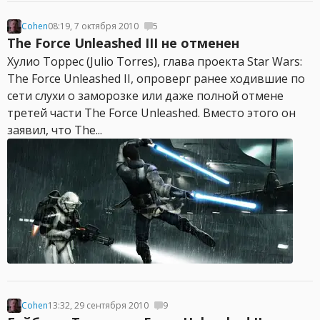
Cohen
08:19, 7 октября 2010
5
The Force Unleashed III не отменен
Хулио Торрес (Julio Torres), глава проекта Star Wars:
The Force Unleashed II, опроверг ранее ходившие по
сети слухи о заморозке или даже полной отмене
третей части The Force Unleashed. Вместо этого он
заявил, что The...
Cohen
13:32, 29 сентября 2010
9