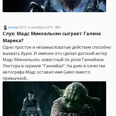
kacnep
10:15, 9 сентября 2015
9
Слух: Мадс Миккельсен сыграет Галена
Марека?
Одно простое и незамысловатые действие способно
вызвать бурю. И именно это сделал датский актер
Мадс Миккельсен, известный по роли Ганнибала
Лектора в сериале "Ганнибал". На днях в качестве
автографа Мадс оставил имя Galen вместо
привычной...