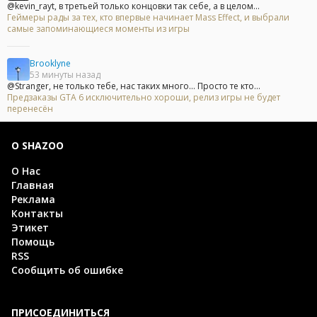
@kevin_rayt, в третьей только концовки так себе, а в целом...
Геймеры рады за тех, кто впервые начинает Mass Effect, и выбрали
самые запоминающиеся моменты из игры
Brooklyne
53 минуты назад
@Stranger, не только тебе, нас таких много... Просто те кто...
Предзаказы GTA 6 исключительно хороши, релиз игры не будет
перенесён
О SHAZOO
О Нас
Главная
Реклама
Контакты
Этикет
Помощь
RSS
Сообщить об ошибке
ПРИСОЕДИНИТЬСЯ