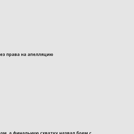
без права на апелляцию
ом, а финальную схватку назвал боем с