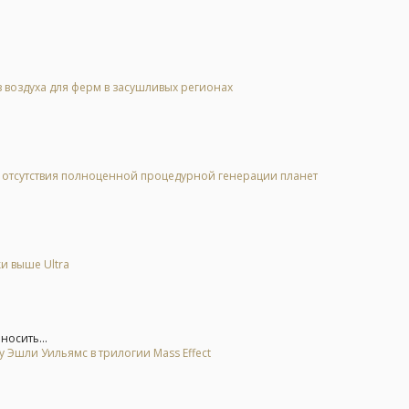
 воздуха для ферм в засушливых регионах
за отсутствия полноценной процедурной генерации планет
и выше Ultra
носить...
 Эшли Уильямс в трилогии Mass Effect