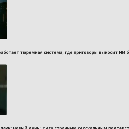
 работает тюремная система, где приговоры выносит ИИ 
паук: Новый день" с его странным сексуальным подтекст