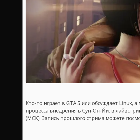
Кто-то играет в GTA 5 или обсуждает Linux, а
процесса внедрения в Сун-Он-Йи, в лайвстри
(МСК). Запись прошлого стрима можете посмо