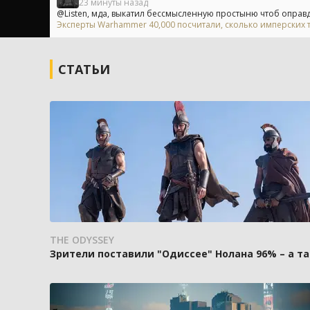
23 минуты назад
@Listen, мда, выкатил бессмысленную простыню чтоб оправдат
Эксперты Warhammer 40,000 посчитали, сколько имперских т
СТАТЬИ
THE ODYSSEY
Зрители поставили "Одиссее" Нолана 96% – а та