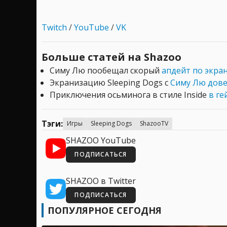
Twitch
/
YouTube
/
VK
Больше статей на Shazoo
Симу Лю пообещал скорый
апдейт по экра
Экранизацию Sleeping Dogs с
Симу Лю дов
Приключения осьминога в стиле Inside
в ге
Тэги:
Игры
Sleeping Dogs
ShazooTV
SHAZOO YouTube
ПОДПИСАТЬСЯ
SHAZOO в Twitter
ПОДПИСАТЬСЯ
ПОПУЛЯРНОЕ СЕГОДНЯ