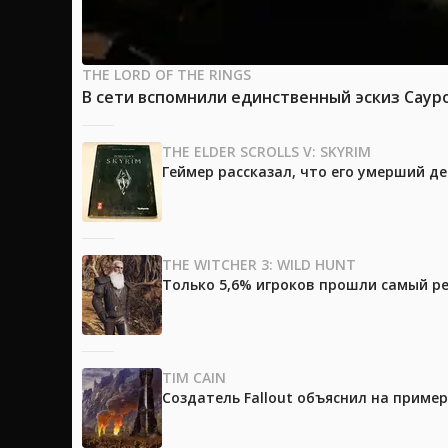
THE LORD OF THE RINGS
В сети вспомнили единственный эскиз Саур
THE ELDER SCROLLS V: SKYRIM
Геймер рассказал, что его умерший д
THE WITCHER 3: WILD HUNT
Только 5,6% игроков прошли самый ре
TIM CAIN
Создатель Fallout объяснил на приме