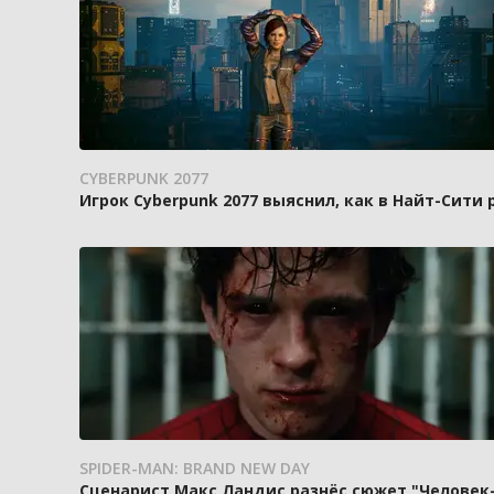
CYBERPUNK 2077
Игрок Cyberpunk 2077 выяснил, как в Найт-Сити
SPIDER-MAN: BRAND NEW DAY
Сценарист Макс Ландис разнёс сюжет "Человек-