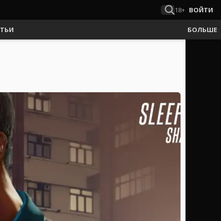
18+
ВОЙТИ
АТЬИ
БОЛЬШЕ