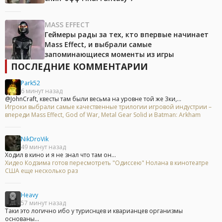
MASS EFFECT
Геймеры рады за тех, кто впервые начинает
Mass Effect, и выбрали самые
запоминающиеся моменты из игры
ПОСЛЕДНИЕ КОММЕНТАРИИ
Park52
6 минут назад
@JohnCraft, квесты там были весьма на уровне той же 3ки,...
Игроки выбрали самые качественные трилогии игровой индустрии –
впереди Mass Effect, God of War, Metal Gear Solid и Batman: Arkham
NikDroVik
49 минут назад
Ходил в кино и я не знал что там он...
Хидео Кодзима готов пересмотреть "Одиссею" Нолана в кинотеатре
США еще несколько раз
Heavy
57 минут назад
Таки это логично ибо у туриснцев и кварианцев организмы
основаны...