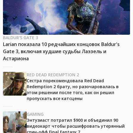
BALDUR'S GATE 3
Larian показала 10 редчайших концовок Baldur's
Gate 3, включая худшие судьбы Лаэзель и
Астариона
RED DEAD REDEMPTION 2
Сестра порекомендовала Red Dead
Redemption 2 брату, но разочаровалась в
этом решении после того, как он решил
пропускать все катсцены
GAMING
Энтузиаст потратил $900 и объединил 90
видеокарт чтобы расшифровать утерянный
спин-офф Final Fantasy 7