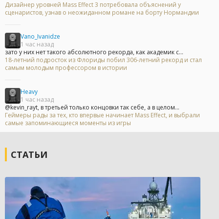
Дизайнер уровней Mass Effect 3 потребовала объяснений у
сценаристов, узнав о неожиданном романе на борту Нормандии
Vano_Ivanidze
1 час назад
зато у них нет такого абсолютного рекорда, как академик с...
18-летний подросток из Флориды побил 306-летний рекорд и стал
самым молодым профессором в истории
Heavy
1 час назад
@kevin_rayt, в третьей только концовки так себе, а в целом...
Геймеры рады за тех, кто впервые начинает Mass Effect, и выбрали
самые запоминающиеся моменты из игры
СТАТЬИ