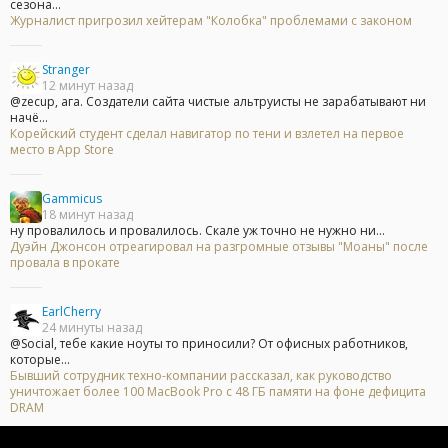
сезона...
Журналист пригрозил хейтерам "Колобка" проблемами с законом
Stranger
12 минут назад
@zecup, ага. Создатели сайта чистые альтруисты не зарабатывают ни
начё...
Корейский студент сделал навигатор по тени и взлетел на первое
место в App Store
Gammicus
18 минут назад
ну провалилось и провалилось. Скале уж точно не нужно ни...
Дуэйн Джонсон отреагировал на разгромные отзывы "Моаны" после
провала в прокате
EarlCherry
24 минуты назад
@Social, тебе какие ноуты то приносили? От офисных работников,
которые...
Бывший сотрудник техно-компании рассказал, как руководство
уничтожает более 100 MacBook Pro с 48 ГБ памяти на фоне дефицита
DRAM