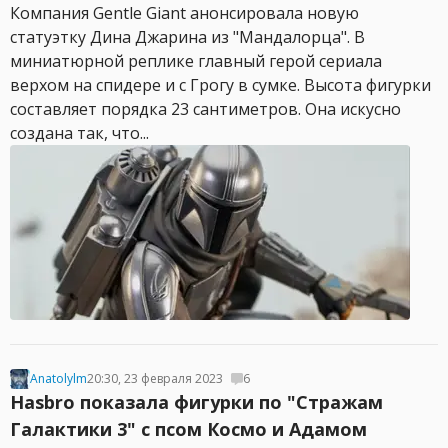
Компания Gentle Giant анонсировала новую
статуэтку Дина Джарина из "Мандалорца". В
миниатюрной реплике главный герой сериала
верхом на спидере и с Грогу в сумке. Высота фигурки
составляет порядка 23 сантиметров. Она искусно
создана так, что...
Anatolylm
20:30, 23 февраля 2023
6
Hasbro показала фигурки по "Стражам
Галактики 3" с псом Космо и Адамом