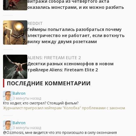
витражи собора из четвёртого акта
оказались монстрами, и их можно разбить
REDDIT
Геймеры попытались разобраться почему
электричество не работает, если воткнуть
вилку между двумя розетками
ALIENS: FIRETEAM ELITE 2
Десятки разных ксеноморфов в новом
трейлере Aliens: Fireteam Elite 2
ПОСЛЕДНИЕ КОММЕНТАРИИ
Bahron
3 минуты назад
Кто ходил; кто смотрел? Стоящий фильм?
Журналист пригрозил хейтерам "Колобка" проблемами с законом
Bahron
3 минуты назад
@Ozzmosis, мне видится что это произошло в силу окончания