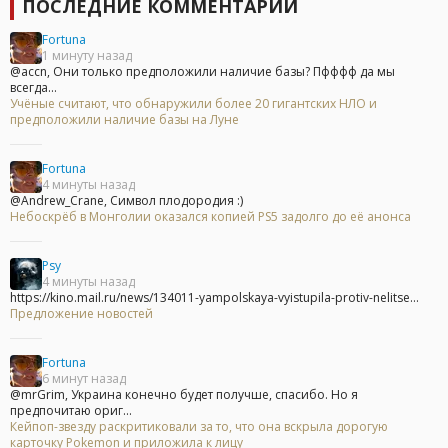
ПОСЛЕДНИЕ КОММЕНТАРИИ
Fortuna
1 минуту назад
@accn, Они только предположили наличие базы? Пфффф да мы
всегда...
Учёные считают, что обнаружили более 20 гигантских НЛО и
предположили наличие базы на Луне
Fortuna
4 минуты назад
@Andrew_Crane, Символ плодородия :)
Небоскрёб в Монголии оказался копией PS5 задолго до её анонса
Psy
4 минуты назад
https://kino.mail.ru/news/134011-yampolskaya-vyistupila-protiv-nelitse...
Предложение новостей
Fortuna
6 минут назад
@mrGrim, Украина конечно будет получше, спасибо. Но я
предпочитаю ориг...
Кейпоп-звезду раскритиковали за то, что она вскрыла дорогую
карточку Pokemon и приложила к лицу