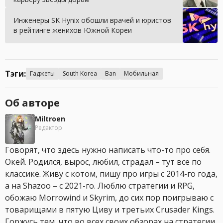
Инженеры SK Hynix обошли врачей и юристов
в рейтинге женихов Южной Кореи
Тэги:
Гаджеты
South Korea
Ban
Мобильная
Об авторе
Miltroen
Редактор
Говорят, что здесь нужно написать что-то про себя.
Окей. Родился, вырос, любил, страдал – тут все по
классике. Живу с котом, пишу про игры с 2014-го года,
а на Shazoo – с 2021-го. Люблю стратегии и RPG,
обожаю Morrowind и Skyrim, до сих пор поигрываю с
товарищами в пятую Циву и третьих Crusader Kings.
Горжусь тем, что во всех своих обзорах на стратегии