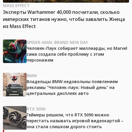
MASS EFFECT
Эксперты Warhammer 40,000 посчитали, сколько
имперских титанов нужно, чтобы завалить Жнеца
из Mass Effect
SPIDER-MAN: BRAND NEW DAY
Человек-Паук собирает миллиарды, но Marvel
сама создала себе проблему с этим
персонажем
BMW
Владельцы BMW недовольны появлением
рекламы "Человек-паук: Новый день" на
центральных дисплеях авто
RTX 5090
Геймеры решили, что RTX 5090 можно
перестать называть игровой видеокартой –
она стала слишком дорого стоить