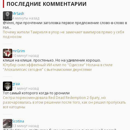
ПОСЛЕДНИЕ КОММЕНТАРИИ
MrSash
4 минуты назад
@Vinni, при прочтении заголовка первое предложение слово-в-слово в
гол...
Почему жители Тамриэля в упор не замечают вампиров прямо у себя
под носом
mrGrim
10 минут назад
клише на клише. простенько. Но на удивление хорошо.
Ютубер снял эффектный ИИ-клип по "Одиссеи" Нолана в стиле
"Апокалипсис сегодня" с вьетнамскими джунглями
graa
11 минут назад
Тот самый которого когда-то уронили
Сестра порекомендовала Red Dead Redemption 2 брату, но
разочаровалась в этом решении после того, как он решил пропускать
все катсцены
Scotina
13 минут назад