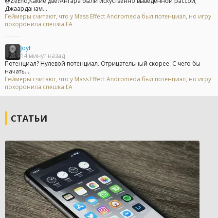
@ZeEnd,Какие две?Ангара были искуственно выведенной рассой,
Джаарданам...
Геймеры считают, что у Mass Effect Andromeda был потенциал, но игру
похоронила спешка EA
JoyF
14 минут назад
Потенциал? Нулевой потенциал. Отрицательный скорее. С чего бы
начать....
Геймеры считают, что у Mass Effect Andromeda был потенциал, но игру
похоронила спешка EA
СТАТЬИ