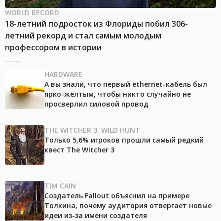
WORLD RECORD
18-летний подросток из Флориды побил 306-
летний рекорд и стал самым молодым
профессором в истории
HARDWARE
А вы знали, что первый ethernet-кабель был
ярко-жёлтым, чтобы никто случайно не
просверлил силовой провод
THE WITCHER 3: WILD HUNT
Только 5,6% игроков прошли самый редкий
квест The Witcher 3
TIM CAIN
Создатель Fallout объяснил на примере
Толкина, почему аудитория отвергает новые
идеи из-за имени создателя