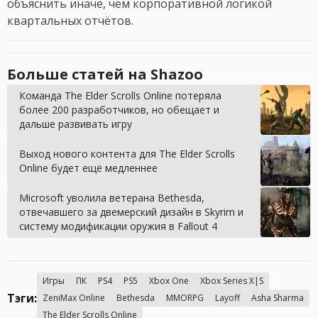
объяснить иначе, чем корпоративной логикой
квартальных отчётов.
Больше статей на Shazoo
Команда The Elder Scrolls Online потеряла
более 200 разработчиков, но обещает и
дальше развивать игру
Выход нового контента для The Elder Scrolls
Online будет ещё медленнее
Microsoft уволила ветерана Bethesda,
отвечавшего за двемерский дизайн в Skyrim и
систему модификации оружия в Fallout 4
Игры
ПК
PS4
PS5
Xbox One
Xbox Series X|S
Тэги:
ZeniMax Online
Bethesda
MMORPG
Layoff
Asha Sharma
The Elder Scrolls Online