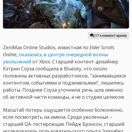
17 комментариев
ZeniMax Online Studios, известная по
Elder Scrolls
Online
,
оказалась в центре очередной волны
увольнений
от Xbox. Старший контент-дизайнер
Кэтрин Соуза сообщила в Bluesky, что около
половины активных разработчиков, "занимавшихся
контентом, событиями и подземельями", лишились
работы. Позднее Соуза уточнила: речь шла именно
об активной части команды, а не о студии целиком.
Масштаб потерь ощущается особенно болезненно,
если посмотреть на имена. Среди уволенных –
старший QA-тестировщик Пейдж Брэнсон, старший
исследователь пользовательского опыта Элизабет