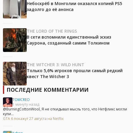
Небоскрёб в Монголии оказался копией PS5
задолго до её анонса
THE LORD OF THE RINGS
В сети вспомнили единственный эскиз
Саурона, созданный самим Толкином
THE WITCHER 3: WILD HUNT
Только 5,6% игроков прошли самый редкий
квест The Witcher 3
ПОСЛЕДНИЕ КОММЕНТАРИИ
TOMCREO
1 минуту назад
@BurningCottonWool, Я не откидывал мысль того, что Нетфликс могли
купи...
GTA 6 покажут 27 августа на Netflix