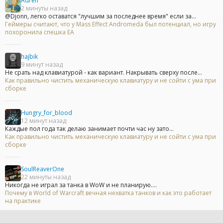
Adren
2 минуты назад
@Djonn, легко оставатся "лучшим за последнее время" если за...
Геймеры считают, что у Mass Effect Andromeda был потенциал, но игру
похоронила спешка EA
hajbik
9 минут назад
Не срать над клавиатурой - как вариант. Накрывать сверху после...
Как правильно чистить механическую клавиатуру и не сойти с ума при
сборке
Hungry_for_blood
12 минут назад
Каждые пол года так делаю занимает почти час ну зато...
Как правильно чистить механическую клавиатуру и не сойти с ума при
сборке
SoulReaverOne
22 минуты назад
Никогда не играл за танка в WoW и не планирую....
Почему в World of Warcraft вечная нехватка танков и как это работает
на практике