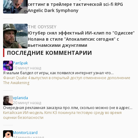
сеттинг в трейлере тактической sci-fi RPG
Angelic Dark Symphony
THE ODYSSEY
Ютубер снял эффектный ИИ-клип по "Одиссее"
Нолана в стиле "Апокалипсис сегодня" с
вьетнамскими джунглями
ПОСЛЕДНИЕ КОММЕНТАРИИ
PanSpak
10 минут назад
Я малым балдел от игры, как появился интернет узнал что...
Фанат Quake 4 выпустил в открытый доступ отмененное дополнение
The Awakening
vplanida
20 минут назад
Очередная рекламная заказуха про ллм, сколько можно (не в адрес...
Китайская ИИ-модель Kimi K3 покинула тестовую среду во время
оценки безопасности
MonitorLizard
24 минуты назад