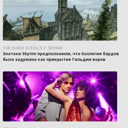
THE ELDER SCROLLS V: SKYRIM
Знатоки Skyrim предположили, что Коллегия бардов
была задумана как прикрытие Гильдии воров