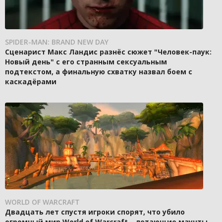
SPIDER-MAN: BRAND NEW DAY
Сценарист Макс Ландис разнёс сюжет "Человек-паук:
Новый день" с его странным сексуальным
подтекстом, а финальную схватку назвал боем с
каскадёрами
WORLD OF WARCRAFT
Двадцать лет спустя игроки спорят, что убило
огромный мир World of Warcraft – летающие маунты