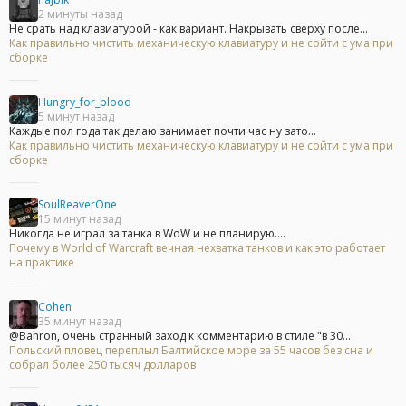
2 минуты назад
Не срать над клавиатурой - как вариант. Накрывать сверху после...
Как правильно чистить механическую клавиатуру и не сойти с ума при
сборке
Hungry_for_blood
5 минут назад
Каждые пол года так делаю занимает почти час ну зато...
Как правильно чистить механическую клавиатуру и не сойти с ума при
сборке
SoulReaverOne
15 минут назад
Никогда не играл за танка в WoW и не планирую....
Почему в World of Warcraft вечная нехватка танков и как это работает
на практике
Cohen
35 минут назад
@Bahron, очень странный заход к комментарию в стиле "в 30...
Польский пловец переплыл Балтийское море за 55 часов без сна и
собрал более 250 тысяч долларов