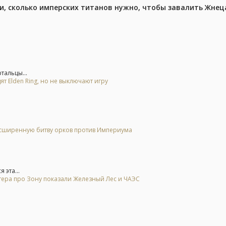
, сколько имперских титанов нужно, чтобы завалить Жнеца 
тальцы...
ят Elden Ring, но не выключают игру
расширенную битву орков против Империума
 эта...
тера про Зону показали Железный Лес и ЧАЭС