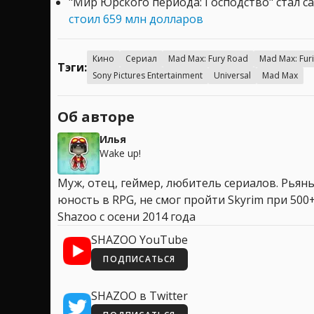
"Мир Юрского периода: Господство" стал 
стоил 659 млн долларов
Кино
Сериал
Mad Max: Fury Road
Mad Max: Fur
Тэги:
Sony Pictures Entertainment
Universal
Mad Max
Об авторе
Илья
Wake up!
Муж, отец, геймер, любитель сериалов. Рья
юность в RPG, не смог пройти Skyrim при 500+
Shazoo с осени 2014 года
SHAZOO YouTube
ПОДПИСАТЬСЯ
SHAZOO в Twitter