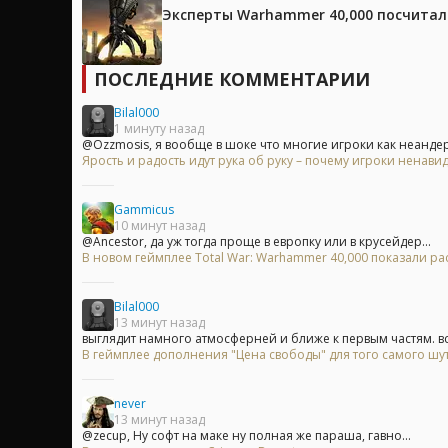
Эксперты Warhammer 40,000 посчитали
ПОСЛЕДНИЕ КОММЕНТАРИИ
Bilal000
1 минуту назад
@Ozzmosis, я вообще в шоке что многие игроки как неандер
Ярость и радость идут рука об руку – почему игроки ненавид
Gammicus
10 минут назад
@Ancestor, да уж тогда проще в европку или в крусейдер...
В новом геймплее Total War: Warhammer 40,000 показали 
Bilal000
13 минут назад
выглядит намного атмосферней и ближе к первым частям. вся
В геймплее дополнения "Цена свободы" для того самого шу
never
13 минут назад
@zecup, Ну софт на маке ну полная же параша, гавно...