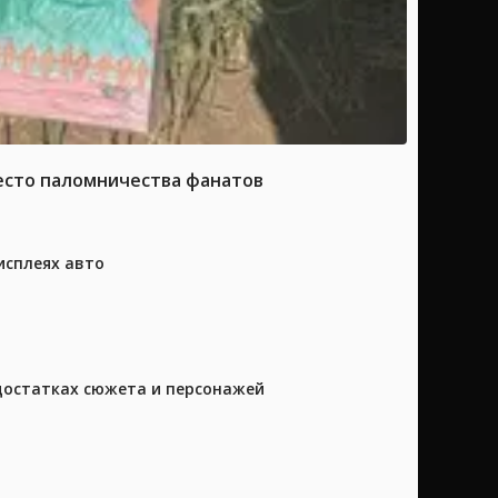
место паломничества фанатов
исплеях авто
достатках сюжета и персонажей