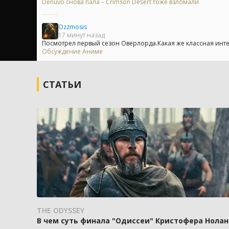
Denuvo снова пала – Crimson Desert тоже взломали
Ozzmosis
17 минут назад
Посмотрел первый сезон Оверлорда.Какая же классная инт
Обсуждение Аниме
СТАТЬИ
THE ODYSSEY
В чем суть финала "Одиссеи" Кристофера Нолан