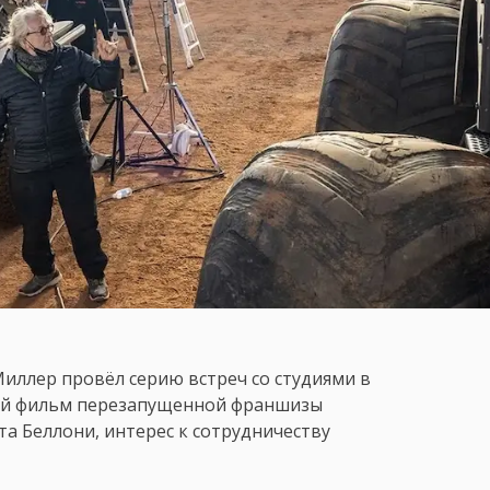
иллер провёл серию встреч со студиями в
ный фильм перезапущенной франшизы
а Беллони, интерес к сотрудничеству