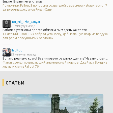
Engine. Engine never change
Поклонник Fallout 3 попросил создателей ремастера избавиться от 7
загрузочных экранов Ривет-Сити
Etot_nik_uzhe_zanyat
21 минуту назад
Рабочая установка просто обязана выглядеть как то так
13-летний школьник собрал установку, добывающую воду из воздуха
для ферм в засушливых регионах
NedPod
23 минуты назад
Вот это реально круто! Без читов это реально сделать?Недавно был...
Фанат сделал потрясающий анаморфный портрет Джеймса Бонд из
хлама и стен в Fallout 76
СТАТЬИ