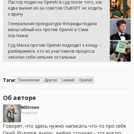
Пастор подал на OpenAI в суд после того, как
едва выжил из-за советов ChatGPT не ходить
к врачу
Генеральная прокуратура Флориды подала
масштабный иск против OpenAI и Сэма
Альтмана
Суд Маска против OpenAI подходит к концу –
разбираемся, кто из участников процесса
закопал себя сильнее остальных
Тэги:
Технологии
Другое
Lawsuit
OpenAI
Об авторе
Miltroen
Редактор
Говорят, что здесь нужно написать что-то про себя.
Окей. Родился, вырос, любил, страдал – тут все по