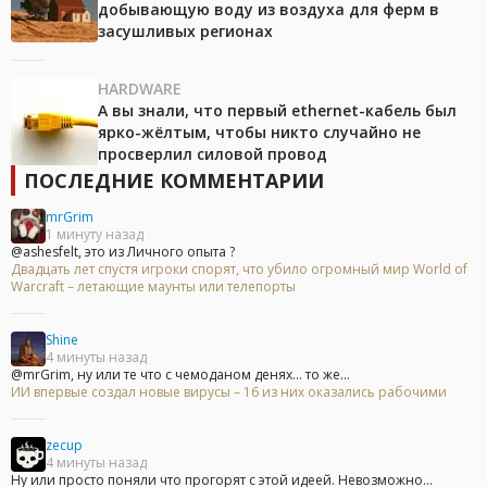
добывающую воду из воздуха для ферм в
засушливых регионах
HARDWARE
А вы знали, что первый ethernet-кабель был
ярко-жёлтым, чтобы никто случайно не
просверлил силовой провод
ПОСЛЕДНИЕ КОММЕНТАРИИ
mrGrim
1 минуту назад
@ashesfelt, это из Личного опыта ?
Двадцать лет спустя игроки спорят, что убило огромный мир World of
Warcraft – летающие маунты или телепорты
Shine
4 минуты назад
@mrGrim, ну или те что с чемоданом денях... то же...
ИИ впервые создал новые вирусы – 16 из них оказались рабочими
zecup
4 минуты назад
Ну или просто поняли что прогорят с этой идеей. Невозможно...