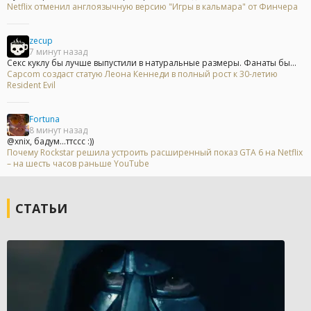
Netflix отменил англоязычную версию "Игры в кальмара" от Финчера
zecup
7 минут назад
Секс куклу бы лучше выпустили в натуральные размеры. Фанаты бы...
Capcom создаст статую Леона Кеннеди в полный рост к 30-летию
Resident Evil
Fortuna
8 минут назад
@xnix, бадум...ттссс :))
Почему Rockstar решила устроить расширенный показ GTA 6 на Netflix
– на шесть часов раньше YouTube
СТАТЬИ