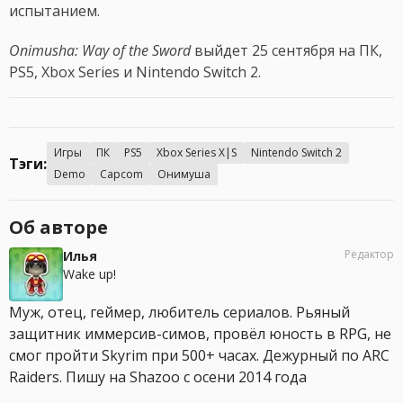
испытанием.
Onimusha: Way of the Sword
выйдет 25 сентября на ПК,
PS5, Xbox Series и Nintendo Switch 2.
Игры
ПК
PS5
Xbox Series X|S
Nintendo Switch 2
Тэги:
Demo
Capcom
Онимуша
Об авторе
Редактор
Илья
Wake up!
Муж, отец, геймер, любитель сериалов. Рьяный
защитник иммерсив-симов, провёл юность в RPG, не
смог пройти Skyrim при 500+ часах. Дежурный по ARC
Raiders. Пишу на Shazoo с осени 2014 года