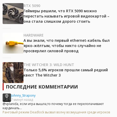
RTX 5090
Геймеры решили, что RTX 5090 можно
перестать называть игровой видеокартой –
она стала слишком дорого стоить
HARDWARE
А вы знали, что первый ethernet-кабель был
ярко-жёлтым, чтобы никто случайно не
просверлил силовой провод
THE WITCHER 3: WILD HUNT
Только 5,6% игроков прошли самый редкий
квест The Witcher 3
ПОСЛЕДНИЕ КОММЕНТАРИИ
Johnny_Strapony
7 минут назад
@vplanida, если игра вышла,то почему тогда ее перелопачивают
кардиналь...
Ранговый режим Deadlock вызвал волну возмущения среди игроков