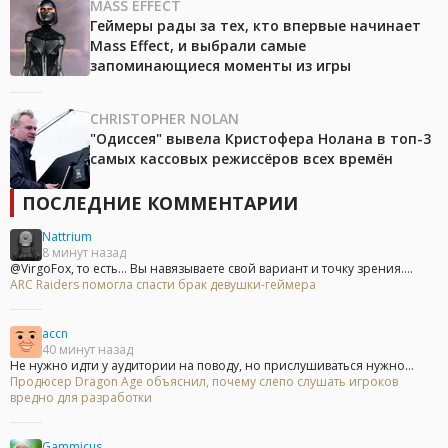
MASS EFFECT
Геймеры рады за тех, кто впервые начинает
Mass Effect, и выбрали самые
запоминающиеся моменты из игры
CHRISTOPHER NOLAN
"Одиссея" вывела Кристофера Нолана в топ-3
самых кассовых режиссёров всех времён
ПОСЛЕДНИЕ КОММЕНТАРИИ
Nattrium
8 минут назад
@VirgoFox, то есть... Вы навязываете свой вариант и точку зрения....
ARC Raiders помогла спасти брак девушки-геймера
accn
40 минут назад
Не нужно идти у аудитории на поводу, но прислушиваться нужно...
Продюсер Dragon Age объяснил, почему слепо слушать игроков
вредно для разработки
Gammicus