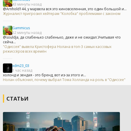
43 минуты назад
@Arnhold144, у марвела вся это киновселенная, это один большой и...
Журналист пригрозил хейтерам "Колобка" проблемами с законом
Gammicus
52 минуты назад
@souldja, да слабенько слабенько, даже и не ожидал.Учитывая что
сейча...
"Одиссея" вывела Кристофера Нолана в топ-3 самых кассовых
режиссёров всех времён
xdm23_03
1 час назад
холонд и зендая - это бренд, вот из-за этого и...
Нолан объяснил, почему выбрал Тома Холланда на роль в "Одиссее"
СТАТЬИ