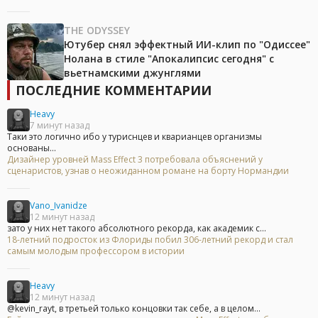
THE ODYSSEY
Ютубер снял эффектный ИИ-клип по "Одиссее"
Нолана в стиле "Апокалипсис сегодня" с
вьетнамскими джунглями
ПОСЛЕДНИЕ КОММЕНТАРИИ
Heavy
7 минут назад
Таки это логично ибо у туриснцев и кварианцев организмы
основаны...
Дизайнер уровней Mass Effect 3 потребовала объяснений у
сценаристов, узнав о неожиданном романе на борту Нормандии
Vano_Ivanidze
12 минут назад
зато у них нет такого абсолютного рекорда, как академик с...
18-летний подросток из Флориды побил 306-летний рекорд и стал
самым молодым профессором в истории
Heavy
12 минут назад
@kevin_rayt, в третьей только концовки так себе, а в целом...