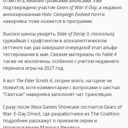
отметить юбилей громкими анонсами. Уже
подтверждено участие
Gears of War: E-Day
, а недавно
анонсированная
Halo: Campaign Evolved
почти
наверняка тоже окажется в программе.
Высоки шансы увидеть
State of Decay 3
, поскольку
сурвайвал с крафтингом в апокалиптическом
сеттинге как раз завершил очередной этап альфа-
тестирования в мае. Свежие материалы по
Fable 4
также не исключены, особенно с учётом недавнего
переноса игры на 2027 год.
А вот
The Elder Scrolls 6
, скорее всего, на сцене не
появится, хотя комментарии с вопросами о шестых
"Свитках" наверняка заполонят чат трансляции.
Сразу после Xbox Games Showcase состоится Gears of
War: E-Day Direct, где разработчики из The Coalition
подробнее расскажут о приквеле серии и
происхождении Маркуса Феникса.