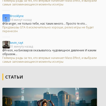
Геймеры рады за тех, кто впервые начинает Mass Effect, и выбрали
самые запоминающиеся моменты из игры
Brooklyne
16 минут назад
@Stranger, не только тебе, нас таких много... Просто те кто...
Предзаказы GTA 6 исключительно хороши, релиз игры не будет
перенесён
kevin_rayt
31 минуту назад
@Freon, на Биоваров оказывалось чудовищное давление И каким
образом...
Геймеры рады за тех, кто впервые начинает Mass Effect, и выбрали
самые запоминающиеся моменты из игры
СТАТЬИ