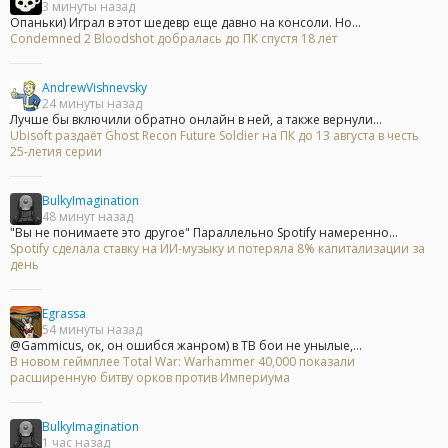
3 минуты назад
Опаньки) Играл в этот шедевр еще давно на консоли. Но...
Condemned 2 Bloodshot добралась до ПК спустя 18 лет
AndrewVishnevsky
24 минуты назад
Лучше бы включили обратно онлайн в ней, а также вернули...
Ubisoft раздаёт Ghost Recon Future Soldier на ПК до 13 августа в честь
25-летия серии
BulkyImagination
48 минут назад
"Вы не понимаете это другое" Параллельно Spotify намеренно...
Spotify сделала ставку на ИИ-музыку и потеряла 8% капитализации за
день
Egrassa
54 минуты назад
@Gammicus, ок, он ошибся жанром) в ТВ бои не унылые,...
В новом геймплее Total War: Warhammer 40,000 показали
расширенную битву орков против Империума
BulkyImagination
1 час назад