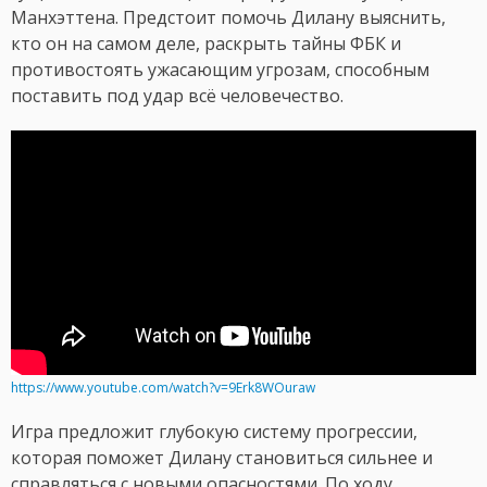
Манхэттена. Предстоит помочь Дилану выяснить,
кто он на самом деле, раскрыть тайны ФБК и
противостоять ужасающим угрозам, способным
поставить под удар всё человечество.
https://www.youtube.com/watch?v=9Erk8WOuraw
Игра предложит глубокую систему прогрессии,
которая поможет Дилану становиться сильнее и
справляться с новыми опасностями. По ходу