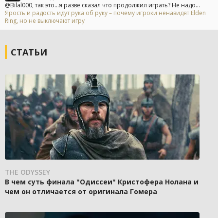
@Bilal000, так это...я разве сказал что продолжил играть? Не надо...
Ярость и радость идут рука об руку – почему игроки ненавидят Elden
Ring, но не выключают игру
СТАТЬИ
THE ODYSSEY
В чем суть финала "Одиссеи" Кристофера Нолана и
чем он отличается от оригинала Гомера