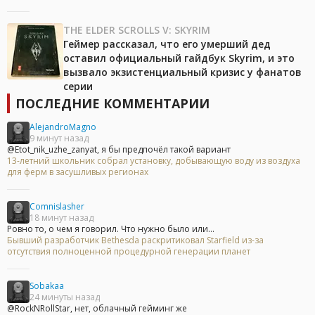
THE ELDER SCROLLS V: SKYRIM
Геймер рассказал, что его умерший дед
оставил официальный гайдбук Skyrim, и это
вызвало экзистенциальный кризис у фанатов
серии
ПОСЛЕДНИЕ КОММЕНТАРИИ
AlejandroMagno
9 минут назад
@Etot_nik_uzhe_zanyat, я бы предпочёл такой вариант
13-летний школьник собрал установку, добывающую воду из воздуха
для ферм в засушливых регионах
Comnislasher
18 минут назад
Ровно то, о чем я говорил. Что нужно было или...
Бывший разработчик Bethesda раскритиковал Starfield из-за
отсутствия полноценной процедурной генерации планет
Sobakaa
24 минуты назад
@RockNRollStar, нет, облачный гейминг же