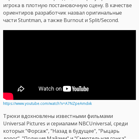
игрока в плотную постановочную сцену. В качестве
ориентиров разработчик назвал оригинальные
части Stuntman, а также Burnout и Split/Second.
https://www.youtube.com/watch?v=A7NZpeAmdxk
Трюки вдохновлены известными фильмами
Universal Pictures и сериалами NBCUniversal, среди
которых "Форсаж", "Назад в будущее", "Рыцарь
дорог", "Полиция Майами" и "Смертельная гонка".