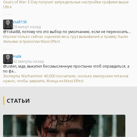
Gears of War: E-Day получит запредельные настройки графики выше
Ultra
vsaR1SK
29 минут назад
@Yokai88, потому что это выбор по умолчанию, если не переносить...
Игроки только сейчас оценили весь груз выживания и травму Эшли
Уильямс в трилогии Mass Effect
Halik
32 минуты назад
@Listen, мда, выкатил бессмысленную простыню чтоб оправдаться, а
по фа...
Эксперты Warhammer 40,000 посчитали, сколько имперских титанов
нужно, чтобы завалить Жнеца из Mass Effect
СТАТЬИ