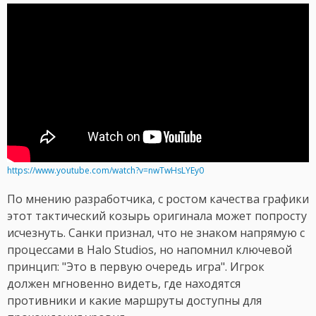
https://www.youtube.com/watch?v=nwTwHsLYEy0
По мнению разработчика, с ростом качества графики
этот тактический козырь оригинала может попросту
исчезнуть. Санки признал, что не знаком напрямую с
процессами в Halo Studios, но напомнил ключевой
принцип: "Это в первую очередь игра". Игрок
должен мгновенно видеть, где находятся
противники и какие маршруты доступны для