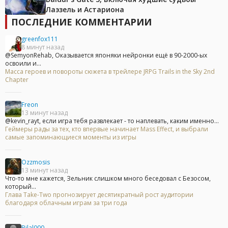
Лаэзель и Астариона
ПОСЛЕДНИЕ КОММЕНТАРИИ
greenfox111
8 минут назад
@SemyonRehab, Оказывается японяки нейронки ещё в 90-2000-ых
освоили и...
Масса героев и повороты сюжета в трейлере JRPG Trails in the Sky 2nd
Chapter
Freon
13 минут назад
@kevin_rayt, если игра тебя развлекает - то наплевать, каким именно...
Геймеры рады за тех, кто впервые начинает Mass Effect, и выбрали
самые запоминающиеся моменты из игры
Ozzmosis
13 минут назад
Что-то мне кажется, Зельник слишком много беседовал с Безосом,
который...
Глава Take-Two прогнозирует десятикратный рост аудитории
благодаря облачным играм за три года
Bilal000