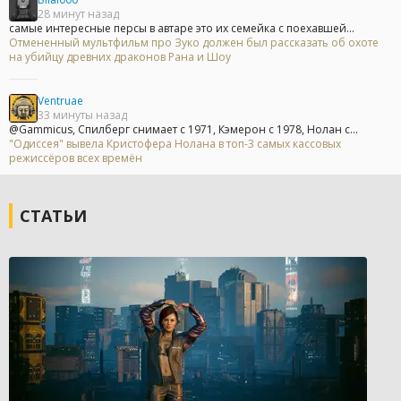
28 минут назад
самые интересные персы в автаре это их семейка с поехавшей...
Отмененный мультфильм про Зуко должен был рассказать об охоте
на убийцу древних драконов Рана и Шоу
Ventruae
33 минуты назад
@Gammicus, Спилберг снимает с 1971, Кэмерон с 1978, Нолан с...
"Одиссея" вывела Кристофера Нолана в топ-3 самых кассовых
режиссёров всех времён
СТАТЬИ