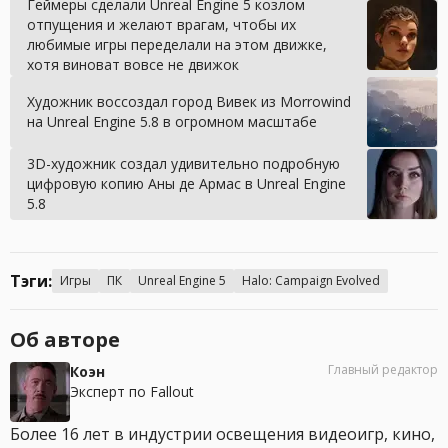
Геймеры сделали Unreal Engine 5 козлом
отпущения и желают врагам, чтобы их
любимые игры переделали на этом движке,
хотя виноват вовсе не движок
Художник воссоздал город Вивек из Morrowind
на Unreal Engine 5.8 в огромном масштабе
3D-художник создал удивительно подробную
цифровую копию Аны де Армас в Unreal Engine
5.8
Тэги:
Игры
ПК
Unreal Engine 5
Halo: Campaign Evolved
Об авторе
Главный редактор
Коэн
Эксперт по Fallout
Более 16 лет в индустрии освещения видеоигр, кино,