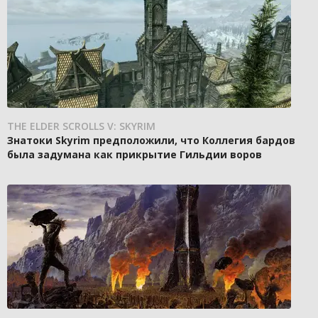
THE ELDER SCROLLS V: SKYRIM
Знатоки Skyrim предположили, что Коллегия бардов
была задумана как прикрытие Гильдии воров