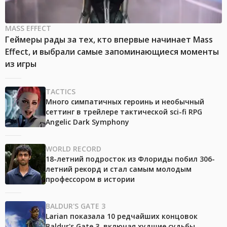
MASS EFFECT
Геймеры рады за тех, кто впервые начинает Mass
Effect, и выбрали самые запоминающиеся моменты
из игры
TACTICS
Много симпатичных героинь и необычный
сеттинг в трейлере тактической sci-fi RPG
Angelic Dark Symphony
WORLD RECORD
18-летний подросток из Флориды побил 306-
летний рекорд и стал самым молодым
профессором в истории
BALDUR'S GATE 3
Larian показала 10 редчайших концовок
Baldur's Gate 3, включая худшие судьбы