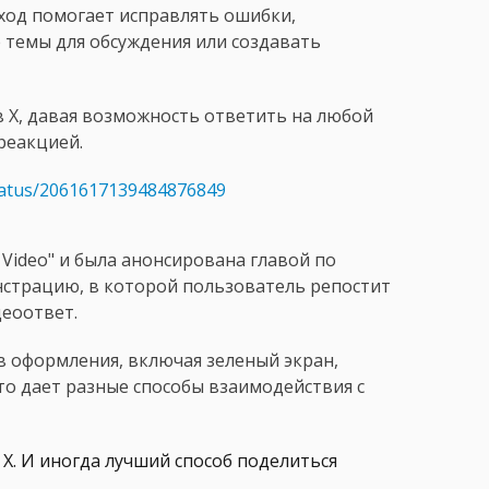
ход помогает исправлять ошибки,
 темы для обсуждения или создавать
в X, давая возможность ответить на любой
реакцией.
/status/2061617139484876849
 Video" и была анонсирована главой по
нстрацию, в которой пользователь репостит
еоответ.
в оформления, включая зеленый экран,
то дает разные способы взаимодействия с
X. И иногда лучший способ поделиться