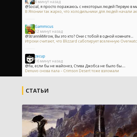
6 минут назад
@Social, я просто поражаюсь с некоторых людей Первую в ми
В Японии так жарко, что холодильники для людей начали ак
Gammicus
12 минут назад
@StrannikMirow, Вы это кто? Они с тобой в одной комнате...
Игроки считают, что Blizzard саботирует вселенную Overwa
zecup
16 минут назад
@fla, если бы не майонез, Стива Джобса не было бы....
Denuvo снова пала – Crimson Desert тоже взломали
СТАТЬИ