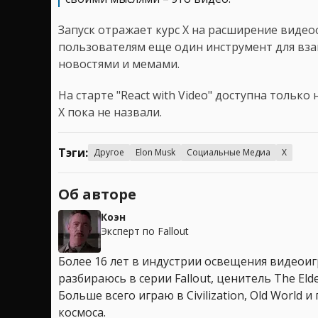
Запуск отражает курс X на расширение виде
пользователям еще один инструмент для вз
новостями и мемами.
На старте "React with Video" доступна только
X пока не назвали.
Тэги:
Другое
Elon Musk
Социальные Медиа
X
Об авторе
Коэн
Эксперт по Fallout
Более 16 лет в индустрии освещения видеоигр
разбираюсь в серии Fallout, ценитель The Elder
Больше всего играю в Civilization, Old World
космоса.