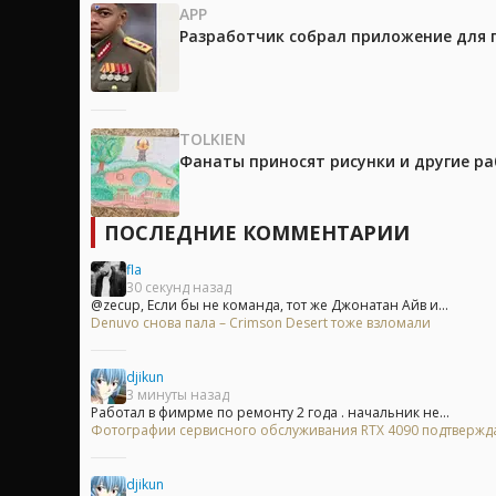
APP
Разработчик собрал приложение для 
TOLKIEN
Фанаты приносят рисунки и другие р
ПОСЛЕДНИЕ КОММЕНТАРИИ
fla
30 секунд назад
@zecup, Если бы не команда, тот же Джонатан Айв и...
Denuvo снова пала – Crimson Desert тоже взломали
djikun
3 минуты назад
Работал в фимрме по ремонту 2 года . начальник не...
Фотографии сервисного обслуживания RTX 4090 подтверждаю
djikun