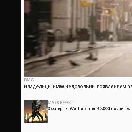
BMW
Владельцы BMW недовольны появлением рек
MASS EFFECT
Эксперты Warhammer 40,000 посчитали