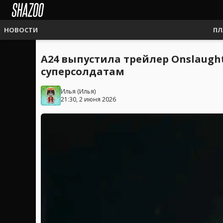
НОВОСТИ
ПЛ
A24 выпустила трейлер Onslaug
суперсолдатам
Илья
(
Илья
)
21:30, 2 июня 2026