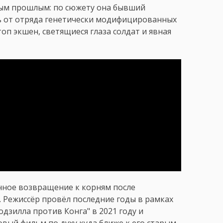
ным прошлым: по сюжету она бывший
ь от отряда генетически модифицированных
топ экшен, светящиеся глаза солдат и явная
анное возвращение к корням после
 Режиссёр провёл последние годы в рамках
одзилла против Конга" в 2021 году и
Новый фильм по духу куда ближе к его старым