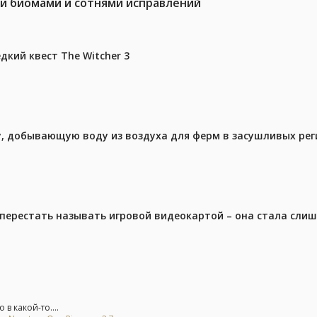
ми биомами и сотнями исправлений
дкий квест The Witcher 3
у, добывающую воду из воздуха для ферм в засушливых рег
перестать называть игровой видеокартой – она стала сли
в какой-то....