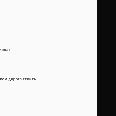
ионах
шком дорого стоить