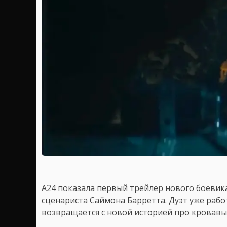
A24 показала первый трейлер нового боевика
сценариста Саймона Барретта. Дуэт уже рабо
возвращается с новой историей про кровавы