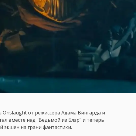
 Onslaught от режиссёра Адама Вингарда и
тал вместе над "Ведьмой из Блэр" и теперь
й экшен на грани фантастики.