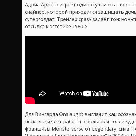
Адриа Архона играет одинокую мать с воен
снайпер, которой приходится защищать доч
суперсолдат. Трейлер сразу задаёт тон: нон-с
отсылка к эстетике 1980-х.
Для Вингарда Onslaught выглядит как осозн
нескольких лет работы в большом Голливуде.
франшизы Monsterverse от Legendary, сняв "Г
"Годзилла и Конг: Новая империя" в 2024-м. 