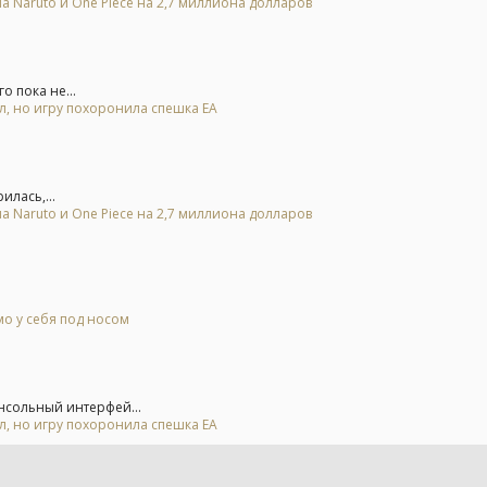
а Naruto и One Piece на 2,7 миллиона долларов
 пока не...
ал, но игру похоронила спешка EA
лась,...
а Naruto и One Piece на 2,7 миллиона долларов
о у себя под носом
нсольный интерфей...
ал, но игру похоронила спешка EA