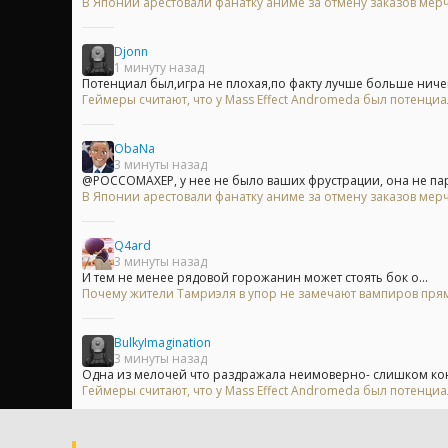
В Японии арестовали фанатку аниме за отмену заказов мерч
Djonn
1 минуту назад
Потенциал был,игра не плохая,по факту лучше больше ничего
Геймеры считают, что у Mass Effect Andromeda был потенци
ObaNa
3 минуты назад
@POCCOMAXEP, у нее не было ваших фрустрации, она не пари
В Японии арестовали фанатку аниме за отмену заказов мерч
Q4ard
3 минуты назад
И тем не менее рядовой горожанин может стоять бок о...
Почему жители Тамриэля в упор не замечают вампиров прям
BulkyImagination
3 минуты назад
Одна из мелочей что раздражала неимоверно- слишком ко
Геймеры считают, что у Mass Effect Andromeda был потенци