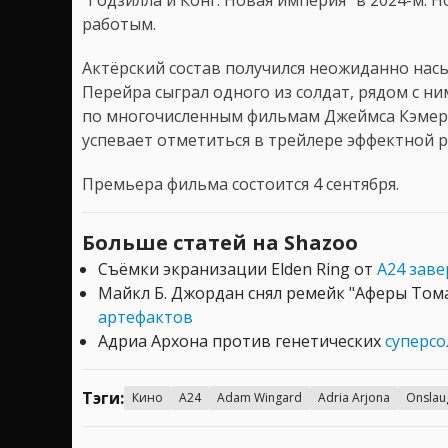
работым.
Актёрский состав получился неожиданно на
Перейра сыграл одного из солдат, рядом с н
по многочисленным фильмам Джеймса Кэмеро
успевает отметиться в трейлере эффектной 
Премьера фильма состоится 4 сентября.
Больше статей на Shazoo
Съёмки экранизации Elden Ring от
A24 заве
Майкл Б. Джордан снял ремейк "Аферы Том
артефактов
Адриа Архона против генетических
суперсо
Тэги:
Кино
A24
Adam Wingard
Adria Arjona
Onslau