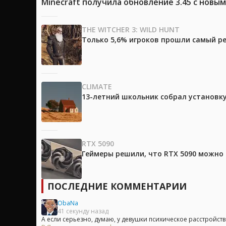
Minecraft получила обновление 3.45 с новы
THE WITCHER 3: WILD HUNT
Только 5,6% игроков прошли самый ре
CLIMATE
13-летний школьник собрал установк
RTX 5090
Геймеры решили, что RTX 5090 можно 
ПОСЛЕДНИЕ КОММЕНТАРИИ
ObaNa
41 секунду назад
А если серьезно, думаю, у девушки психическое расстройство 