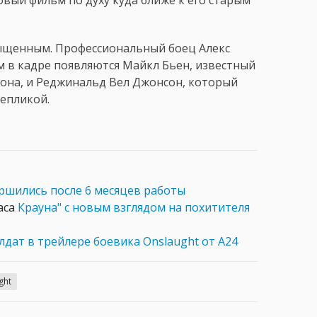
сыщенным. Профессиональный боец Алекс
им в кадре появляются Майкл Бьен, известный
на, и Реджинальд Вел Джонсон, который
репликой.
ршились после 6 месяцев работы
аса
Крауна" с новым взглядом на похитителя
лдат в трейлере боевика Onslaught от A24
ght