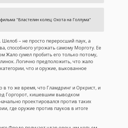
фильма "Властелин колец: Охота на Голлума"
. Шелоб – не просто переросший паук, а
а, способного угрожать самому Морготу. Ее
ом Жало сумел пробить его только потому,
клинок. Логично предположить, что жало
категории, что и оружие, выкованное
в то же время, что Гламдринг и Оркрист, и
Эред Горгорот, кишевшим выводком
изначально проектировался против таких
рии, где оружие против пауков в итоге
ниге Фродо получает удар орочьим копьем,