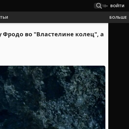
18+
ВОЙТИ
АТЬИ
БОЛЬШЕ
Фродо во "Властелине колец", а