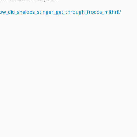
ow_did_shelobs_stinger_get_through_frodos_mithril/