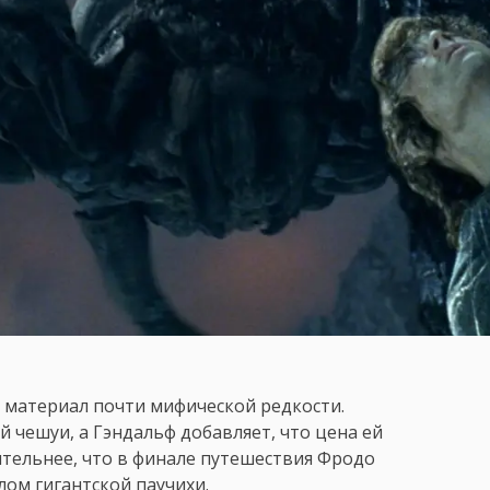
– материал почти мифической редкости.
 чешуи, а Гэндальф добавляет, что цена ей
тельнее, что в финале путешествия Фродо
лом гигантской паучихи.