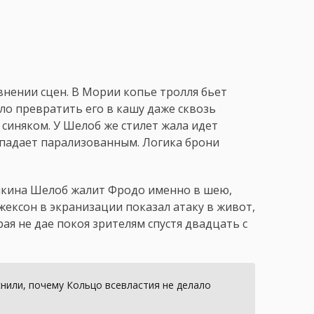
авнении сцен. В Мории копье тролля бьет
ыло превратить его в кашу даже сквозь
синяком. У Шелоб же стилет жала идет
 падает парализованным. Логика брони
олкина Шелоб жалит Фродо именно в шею,
жексон в экранизации показал атаку в живот,
рая не дае покоя зрителям спустя двадцать с
нили, почему Кольцо всевластия не делало