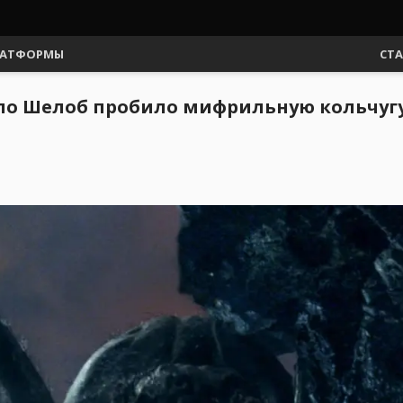
АТФОРМЫ
СТ
ло Шелоб пробило мифрильную кольчугу 