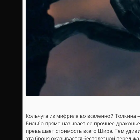
Кольчуга из мифрила во вселенной Толкина 
Бильбо прямо называет ее прочнее драконьей
превышает стоимость всего Шира. Тем удиви
эта броня оказывается бесполезной перед жа