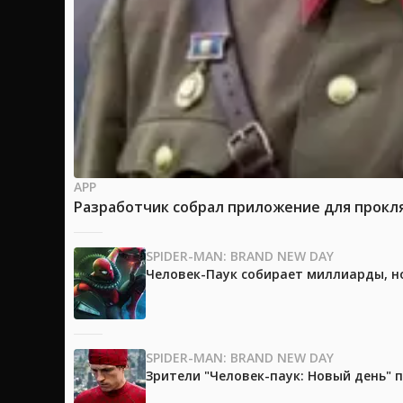
APP
Разработчик собрал приложение для прокля
SPIDER-MAN: BRAND NEW DAY
Человек-Паук собирает миллиарды, но
SPIDER-MAN: BRAND NEW DAY
Зрители "Человек-паук: Новый день"