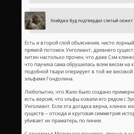
Элайджа Вуд подтвердил слитый сюжет 
Есть и второй слой объяснения, чисто лорный
прямой потомок Унголиант, древнего существ
хитин настолько прочен, что даже Сэм клинк
что паучиха сама обрушилась всем весом на 
подобной твари оперирует в той же весовой 
эльфами Гондолина.
Любопытно, что Жало было создано примерно 
есть версия, что эльфы ковали его рядом с 
Унголиант. Если эта догадка верна, клинок 
существ – отсюда и круговая симметрия исто
убивает их праматерь по линии.
С троллем в Мории все решилось проще: в к