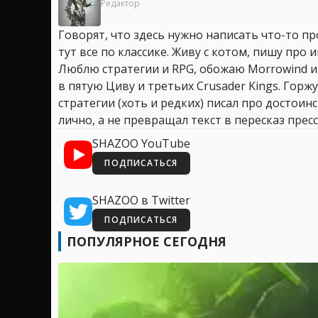
Редактор
Говорят, что здесь нужно написать что-то про
тут все по классике. Живу с котом, пишу про иг
Люблю стратегии и RPG, обожаю Morrowind и
в пятую Циву и третьих Crusader Kings. Горжу
стратегии (хоть и редких) писал про достоин
лично, а не превращал текст в пересказ пресс
SHAZOO YouTube
ПОДПИСАТЬСЯ
SHAZOO в Twitter
ПОДПИСАТЬСЯ
ПОПУЛЯРНОЕ СЕГОДНЯ