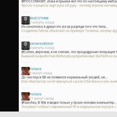
@POCCOMAXEP, атака в прыжке вот что по настоящему имбал
Ярость и радость идут рука об руку – почему игроки ненавид
BlolCOTHNK
2 минуты назад
Из синопсиса я думал это из-за разряда того что типа...
Создатель Fallout объяснил на примере Толкина, почему ау
persuresdiction
4 минуты назад
@Cohen, впрочем, я не считаю, что процедурная генерация Sta
Бывший разработчик Bethesda раскритиковал Starfield из-
Fortuna
5 минут назад
До сих пор в ЗВ не появился нормальный злодей, не...
Юэн МакГрегор хочет вернуться к роли Оби-Вана и уже знае
Fortuna
11 минут назад
@Sanchez, В 90е я видел только у троих человек компьютер...
Энтузиаст собрал современный ПК в олдскульном корпусе с