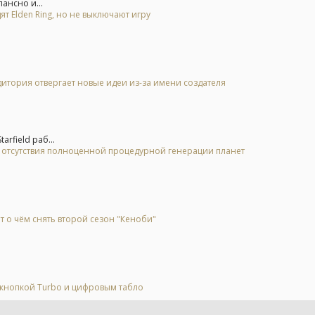
ансно и...
ят Elden Ring, но не выключают игру
дитория отвергает новые идеи из-за имени создателя
rfield раб...
за отсутствия полноценной процедурной генерации планет
т о чём снять второй сезон "Кеноби"
 кнопкой Turbo и цифровым табло