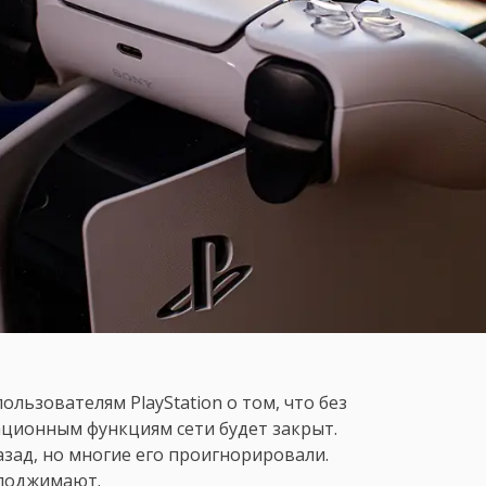
ользователям PlayStation о том, что без
ционным функциям сети будет закрыт.
зад, но многие его проигнорировали.
 поджимают.