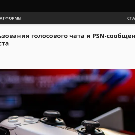
АТФОРМЫ
СТ
ьзования голосового чата и PSN-сообще
ста