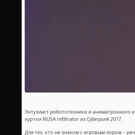
Энтузиаст робототехники и аниматронного ко
куртки NUSA Infiltrator из
Cyberpunk 2077
.
Для тех, кто не знаком с игровым лором – ре