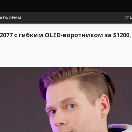
АТФОРМЫ
СТ
2077 с гибким OLED-воротником за $1200