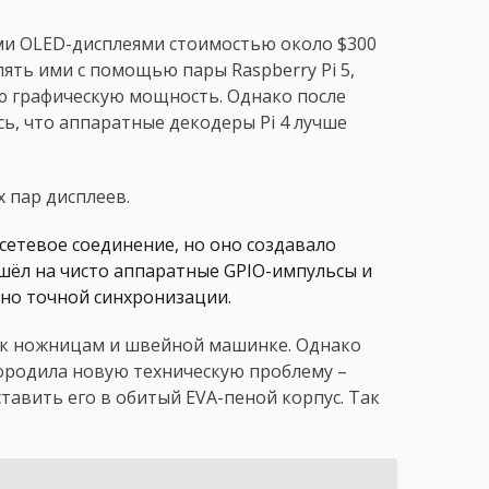
и OLED-дисплеями стоимостью около $300
ять ими с помощью пары Raspberry Pi 5,
ю графическую мощность. Однако после
ь, что аппаратные декодеры Pi 4 лучше
 пар дисплеев.
сетевое соединение, но оно создавало
шёл на чисто аппаратные GPIO-импульсы и
льно точной синхронизации.
л к ножницам и швейной машинке. Однако
ородила новую техническую проблему –
авить его в обитый EVA-пеной корпус. Так