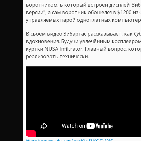
воротником, в который встроен дисплей. Зиб
версии", а сам воротник обошёлся в $1200 из
управляемых парой одноплатных компьютеров
В своём видео Зибартас рассказывает, как
Cy
вдохновения. Будучи увлечённым косплеером
куртки NUSA Infiltrator. Главный вопрос, кот
реализовать технически.
https://www.youtube.com/watch?v=5UXCVEk83kE