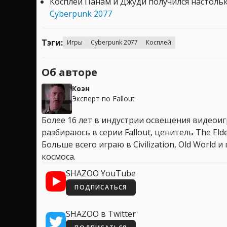
Косплей Панам и Джуди получился настоль
Cyberpunk 2077
Тэги:
Игры
Cyberpunk 2077
Косплей
Об авторе
Коэн
Эксперт по Fallout
Более 16 лет в индустрии освещения видеоигр
разбираюсь в серии Fallout, ценитель The Elder
Больше всего играю в Civilization, Old World
космоса.
SHAZOO YouTube
ПОДПИСАТЬСЯ
SHAZOO в Twitter