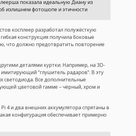
плеерша показала идеальную Диану из
 об излишнем фотошопе и этичности
стов косплеер разработал полужёсткую
 гибкая конструкция получила боковые
ю, что должно предотвратить повторение
другими деталями куртки. Например, на 3D-
 имитирующий "глушитель радаров". В эту
х светодиода. Все дополнительные
ующей цветовой гамме – чёрный, хром и
 Pi 4 и два внешних аккумулятора спрятаны в
 Такая конфигурация обеспечивает примерно