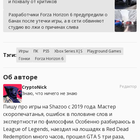
и похвалу от критиков
Разработчики Forza Horizon 6 предупредили о
банах после утечки игры, а в сети обвиняют
студию во лжи о причинах слива
Игры
ПК
PS5
Xbox Series X|S
Playground Games
Тэги:
Гонки
Forza Horizon 6
Об авторе
Редактор
CryptoNick
Знаю, что ничего не знаю
Пишу про игры на Shazoo с 2019 года. Мастер
скоропечатанья, ошибок в половине слов и
экспертности по философии. Особенно разбираюсь в
League of Legends, наездил на лошадях в Red Dead
Redemption много часов, прошел GTA 5 три раза,