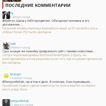
ПОСЛЕДНИЕ КОММЕНТАРИИ
fla
5 минут назад
@Bahron, Шиза у тебя процветает. Обесценил человека и его
достижение.....
Польский пловец переплыл Балтийское море за 55 часов без сна и
собрал более 250 тысяч долларов
civik
9 минут назад
Сука, в какую же помойку превратился сайт с такими новостями...
Сестра порекомендовала Red Dead Redemption 2 брату, но
разочаровалась в этом решении после того, как он решил пропускать
все катсцены
Stranger
14 минут назад
@SemyonRehab, так в том и дело. Я отличаю. Они поуехавшие...
Корейский студент сделал навигатор по тени и взлетел на первое
место в App Store
SemyonRehab
21 минуту назад