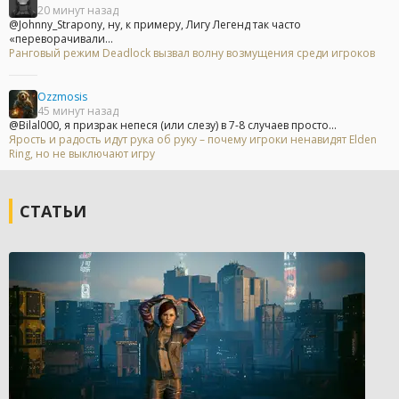
20 минут назад
@Johnny_Strapony, ну, к примеру, Лигу Легенд так часто
«переворачивали...
Ранговый режим Deadlock вызвал волну возмущения среди игроков
Ozzmosis
45 минут назад
@Bilal000, я призрак непеся (или слезу) в 7-8 случаев просто...
Ярость и радость идут рука об руку – почему игроки ненавидят Elden
Ring, но не выключают игру
СТАТЬИ