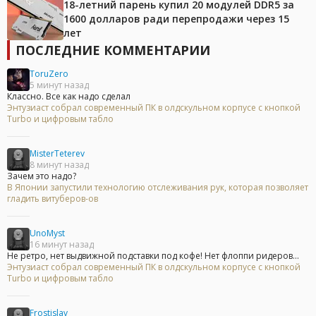
18-летний парень купил 20 модулей DDR5 за
1600 долларов ради перепродажи через 15
лет
ПОСЛЕДНИЕ КОММЕНТАРИИ
ToruZero
5 минут назад
Классно. Все как надо сделал
Энтузиаст собрал современный ПК в олдскульном корпусе с кнопкой
Turbo и цифровым табло
MisterTeterev
8 минут назад
Зачем это надо?
В Японии запустили технологию отслеживания рук, которая позволяет
гладить витуберов-ов
UnoMyst
16 минут назад
Не ретро, нет выдвижной подставки под кофе! Нет флоппи ридеров...
Энтузиаст собрал современный ПК в олдскульном корпусе с кнопкой
Turbo и цифровым табло
Frostislav