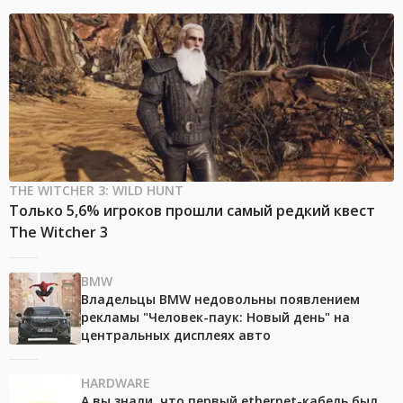
THE WITCHER 3: WILD HUNT
Только 5,6% игроков прошли самый редкий квест
The Witcher 3
BMW
Владельцы BMW недовольны появлением
рекламы "Человек-паук: Новый день" на
центральных дисплеях авто
HARDWARE
А вы знали, что первый ethernet-кабель был