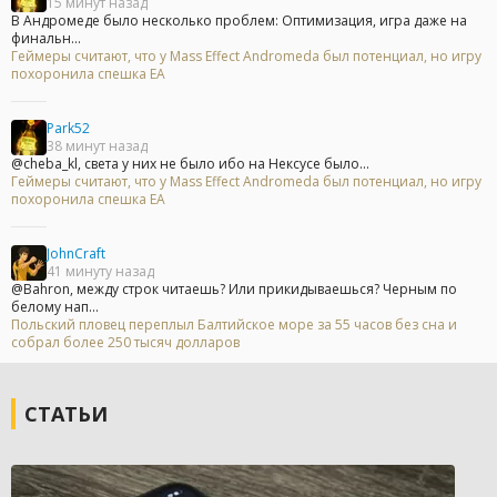
15 минут назад
В Андромеде было несколько проблем: Оптимизация, игра даже на
финальн...
Геймеры считают, что у Mass Effect Andromeda был потенциал, но игру
похоронила спешка EA
Park52
38 минут назад
@cheba_kl, света у них не было ибо на Нексусе было...
Геймеры считают, что у Mass Effect Andromeda был потенциал, но игру
похоронила спешка EA
JohnCraft
41 минуту назад
@Bahron, между строк читаешь? Или прикидываешься? Черным по
белому нап...
Польский пловец переплыл Балтийское море за 55 часов без сна и
собрал более 250 тысяч долларов
СТАТЬИ