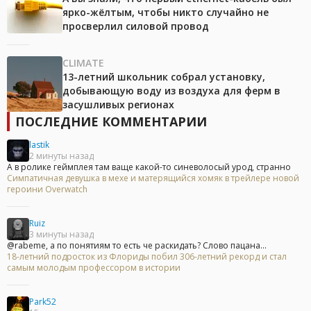
ярко-жёлтым, чтобы никто случайно не
просверлил силовой провод
CLIMATE
13-летний школьник собрал установку,
добывающую воду из воздуха для ферм в
засушливых регионах
ПОСЛЕДНИЕ КОММЕНТАРИИ
lastik
2 минуты назад
А в ролике геймплея там ваще какой-то синеволосый урод, странно
Симпатичная девушка в мехе и матерящийся хомяк в трейлере новой
героини Overwatch
Ruiz
3 минуты назад
@rabeme, а по понятиям то есть че раскидать? Слово пацана...
18-летний подросток из Флориды побил 306-летний рекорд и стал
самым молодым профессором в истории
Park52