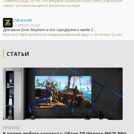
Геймеры рады за тех, кто впервые начинает Mass Effect, и выбрали
самые запоминающиеся моменты из игры
Zaibatsu88
12 минут назад
Для меня Sonic Mayhem и его саундтреки к квейк 2...
Nine Inch Nails выпустили лимитированный мерч к 30-летию Quake
СТАТЬИ
HISENSE
В ритме любого контента: Обзор ТВ Hisense 65E7S PRO