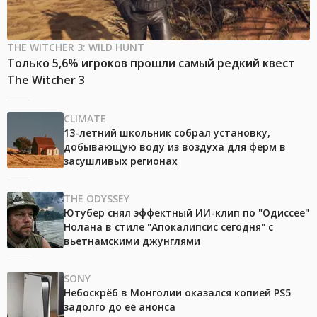
THE WITCHER 3: WILD HUNT
Только 5,6% игроков прошли самый редкий квест
The Witcher 3
CLIMATE
13-летний школьник собрал установку,
добывающую воду из воздуха для ферм в
засушливых регионах
THE ODYSSEY
Ютубер снял эффектный ИИ-клип по "Одиссее"
Нолана в стиле "Апокалипсис сегодня" с
вьетнамскими джунглями
SONY
Небоскрёб в Монголии оказался копией PS5
задолго до её анонса