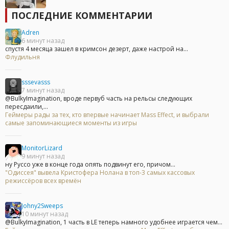
ПОСЛЕДНИЕ КОММЕНТАРИИ
Adren
6 минут назад
спустя 4 месяца зашел в кримсон дезерт, даже настрой на...
Флудильня
sssevasss
7 минут назад
@BulkyImagination, вроде первуб часть на рельсы следующих
пересдаили,...
Геймеры рады за тех, кто впервые начинает Mass Effect, и выбрали
самые запоминающиеся моменты из игры
MonitorLizard
9 минут назад
ну Руссо уже в конце года опять подвинут его, причом...
"Одиссея" вывела Кристофера Нолана в топ-3 самых кассовых
режиссёров всех времён
Johny2Sweeps
10 минут назад
@BulkyImagination, 1 часть в LE теперь намного удобнее играется чем...