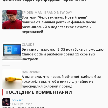
SPIDER-MAN: BRAND NEW DAY
Зрители "Человек-паук: Новый день"
понижают личный рейтинг фильма после
размышлений о недостатках сюжета и
персонажей
CLAUDE
Энтузиаст взломал BIOS ноутбука с помощью
Claude Code и разблокировал 55 скрытых
настроек
HARDWARE
А вы знали, что первый ethernet-кабель был
ярко-жёлтым, чтобы никто случайно не
просверлил силовой провод
ПОСЛЕДНИЕ КОММЕНТАРИИ
ToruZero
11 минут назад
Классно. Все как надо сделал