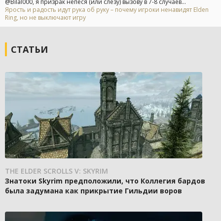
@Bilal000, я призрак непеся (или слезу) вызову в 7-8 случаев...
Ярость и радость идут рука об руку – почему игроки ненавидят Elden
Ring, но не выключают игру
СТАТЬИ
THE ELDER SCROLLS V: SKYRIM
Знатоки Skyrim предположили, что Коллегия бардов
была задумана как прикрытие Гильдии воров