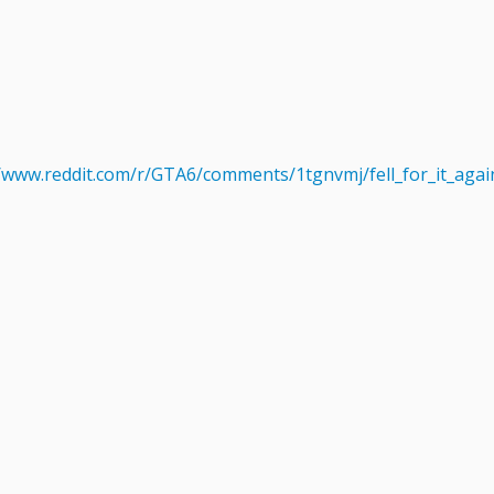
//www.reddit.com/r/GTA6/comments/1tgnvmj/fell_for_it_aga