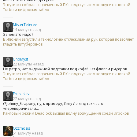
Энтузиаст собрал современный ПК в олдскульном корпусе с кнопкой
Turbo и цифровым табло
MisterTeterev
14 минут назад
Зачем это надо?
В Японии запустили технологию отслеживания рук, которая позволяет
гладить витуберов-ов
UnoMyst
22 минуты назад
Не ретро, нет выдвижной подставки под кофе! Нет флоппи ридеров...
Энтузиаст собрал современный ПК в олдскульном корпусе с кнопкой
Turbo и цифровым табло
Frostislav
27 минут назад
@Johnny_Strapony, ну, к примеру, Лигу Легенд так часто
«переворачивали...
Ранговый режим Deadlock вызвал волну возмущения среди игроков
Ozzmosis
51 минуту назад