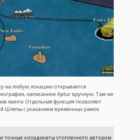
ку на любую локацию открывается
географии, написанное Арtur вручную. Там же
ав манги. Отдельная функция позволяет
й Шляпы с указанием временных рамок
ли точные координаты утопленного автором