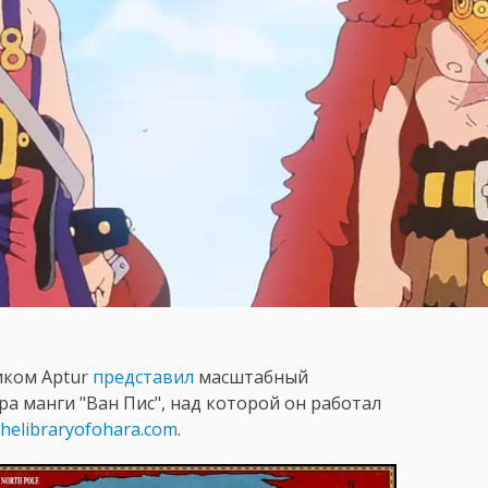
ником Арtur
представил
масштабный
а манги "Ван Пис", над которой он работал
thelibraryofohara.com
.