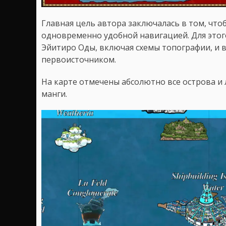
Главная цель автора заключалась в том, что
одновременно удобной навигацией. Для этог
Эйитиро Оды, включая схемы топографии, и в
первоисточником.
На карте отмечены абсолютно все острова и 
манги.