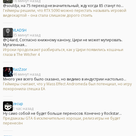
16 минут назад
@souldja, на 75 переход незначительный, жду когда 85 станут по...
Геймеры решили, что RTX 5090 можно перестать называть игровой
видеокартой – она стала слишком дорого стоить
VLADSH
35 минут назад
@Q4ard, Согласно книжному канону, Цири не может мутировать.
Мутагенная...
Игроки продолжают разбираться, как у Цири появились кошачьи
глаза в The Witcher 4
RazZzor
46 минут назад
Много уже всего было сказано, но видимо в индустрии настолько...
Геймеры считают, что у Mass Effect Andromeda был потенциал, но игру
похоронила спешка EA
zecup
1 час назад
Ну само собой не будет больше переносов. Конечно у Rockstar...
Предзаказы GTA 6 исключительно хороши, релиз игры не будет
перенесён