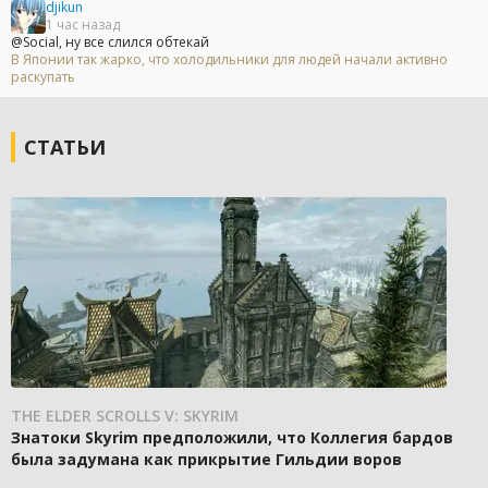
djikun
1 час назад
@Social, ну все слился обтекай
В Японии так жарко, что холодильники для людей начали активно
раскупать
СТАТЬИ
THE ELDER SCROLLS V: SKYRIM
Знатоки Skyrim предположили, что Коллегия бардов
была задумана как прикрытие Гильдии воров