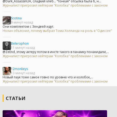
@Dark_AssassinUA, сладкий хлеб... "тонкая" отсылка была б, н...
Журналист пригрозил хейтерам "Колобка" проблемами с законом
Scotina
9 минут назад
Они комплектом с Зендеей идут.
Нолан объяснил, почему выбрал Тома Холланда на роль в "Одиссее"
Belerophon
11 минут назад
@ZeEnd, этому актеру потом в инсте такого в панамку понакидали,...
Журналист пригрозил хейтерам "Колобка" проблемами с законом
12monkeys
13 минут назад
Новый паук тоже самое говно по уровню что и колобок,...
Журналист пригрозил хейтерам "Колобка" проблемами с законом
СТАТЬИ