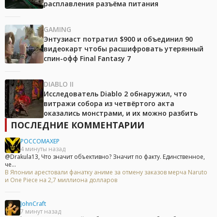
расплавления разъёма питания
GAMING
Энтузиаст потратил $900 и объединил 90
видеокарт чтобы расшифровать утерянный
спин-офф Final Fantasy 7
DIABLO II
Исследователь Diablo 2 обнаружил, что
витражи собора из четвёртого акта
оказались монстрами, и их можно разбить
ПОСЛЕДНИЕ КОММЕНТАРИИ
POCCOMAXEP
4 минуты назад
@Drakula13, Что значит объективно? Значит по факту. Единственное,
че...
В Японии арестовали фанатку аниме за отмену заказов мерча Naruto
и One Piece на 2,7 миллиона долларов
JohnCraft
7 минут назад