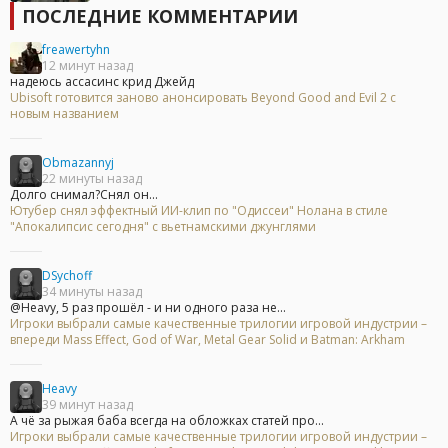
ПОСЛЕДНИЕ КОММЕНТАРИИ
freawertyhn
12 минут назад
надеюсь ассасинс крид Джейд
Ubisoft готовится заново анонсировать Beyond Good and Evil 2 с
новым названием
Obmazannyj
22 минуты назад
Долго снимал?Снял он...
Ютубер снял эффектный ИИ-клип по "Одиссеи" Нолана в стиле
"Апокалипсис сегодня" с вьетнамскими джунглями
DSychoff
34 минуты назад
@Heavy, 5 раз прошёл - и ни одного раза не...
Игроки выбрали самые качественные трилогии игровой индустрии –
впереди Mass Effect, God of War, Metal Gear Solid и Batman: Arkham
Heavy
39 минут назад
А чё за рыжая баба всегда на обложках статей про...
Игроки выбрали самые качественные трилогии игровой индустрии –