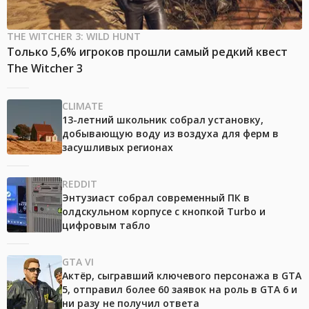
THE WITCHER 3: WILD HUNT
Только 5,6% игроков прошли самый редкий квест
The Witcher 3
CLIMATE
13-летний школьник собрал установку,
добывающую воду из воздуха для ферм в
засушливых регионах
REDDIT
Энтузиаст собрал современный ПК в
олдскульном корпусе с кнопкой Turbo и
цифровым табло
GTA VI
Актёр, сыгравший ключевого персонажа в GTA
5, отправил более 60 заявок на роль в GTA 6 и
ни разу не получил ответа