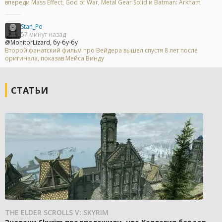
впереди Mass Effect, God of War, Metal Gear Solid и Batman: Arkham
Stan_Po
57 минут назад
@MonitorLizard, бу-бу-бу
Второй фанатский фильм про Вейдера вышел спустя 8 лет после
оригинала, показав Мейса Винду
СТАТЬИ
THE ELDER SCROLLS V: SKYRIM