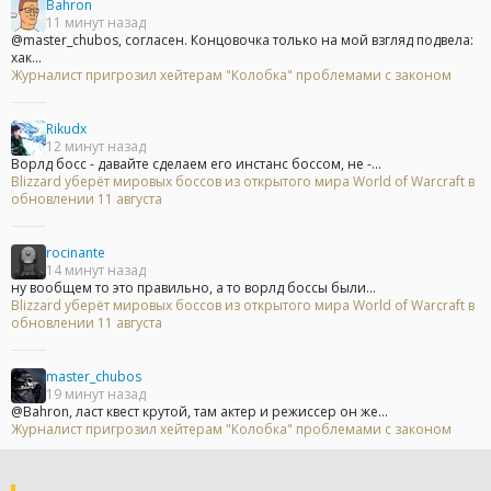
Bahron
11 минут назад
@master_chubos, согласен. Концовочка только на мой взгляд подвела:
хак...
Журналист пригрозил хейтерам "Колобка" проблемами с законом
Rikudx
12 минут назад
Ворлд босс - давайте сделаем его инстанс боссом, не -...
Blizzard уберёт мировых боссов из открытого мира World of Warcraft в
обновлении 11 августа
rocinante
14 минут назад
ну вообщем то это правильно, а то ворлд боссы были...
Blizzard уберёт мировых боссов из открытого мира World of Warcraft в
обновлении 11 августа
master_chubos
19 минут назад
@Bahron, ласт квест крутой, там актер и режиссер он же...
Журналист пригрозил хейтерам "Колобка" проблемами с законом