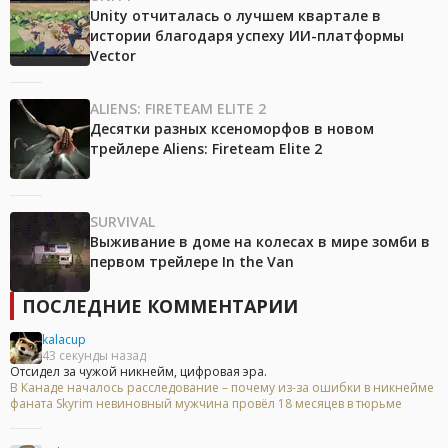
Unity отчиталась о лучшем квартале в
истории благодаря успеху ИИ-платформы
Vector
ALIENS: FIRETEAM ELITE 2
Десятки разных ксеноморфов в новом
трейлере Aliens: Fireteam Elite 2
SURVIVAL
Выживание в доме на колесах в мире зомби в
первом трейлере In the Van
ПОСЛЕДНИЕ КОММЕНТАРИИ
kalacup
43 секунды назад
Отсидел за чужой никнейм, цифровая эра.
В Канаде началось расследование – почему из-за ошибки в никнейме
фаната Skyrim невиновный мужчина провёл 18 месяцев в тюрьме