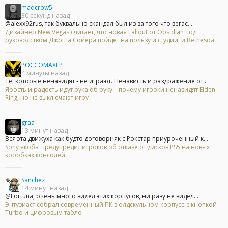
madcrow5
30 секунд назад
@alexx92rus, так буквально скандал был из за того что вегас...
Дизайнер New Vegas считает, что новая Fallout от Obsidian под
руководством Джоша Сойера пойдёт на пользу и студии, и Bethesda
POCCOMAXEP
4 минуты назад
Те, которые ненавидят - не играют. Ненависть и раздражение от...
Ярость и радость идут рука об руку – почему игроки ненавидят Elden
Ring, но не выключают игру
graa
13 минут назад
Вся эта движуха как будто договорняк с Рокстар приуроченный к...
Sony якобы предупредит игроков об отказе от дисков PS5 на новых
коробках консолей
Sanchez
14 минут назад
@Fortuna, очень много видел этих корпусов, ни разу не видел...
Энтузиаст собрал современный ПК в олдскульном корпусе с кнопкой
Turbo и цифровым табло