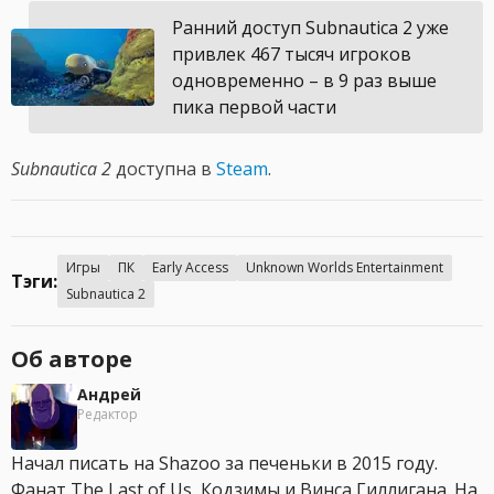
Ранний доступ Subnautica 2 уже
привлек 467 тысяч игроков
одновременно – в 9 раз выше
пика первой части
Subnautica 2
доступна в
Steam
.
Игры
ПК
Early Access
Unknown Worlds Entertainment
Тэги:
Subnautica 2
Об авторе
Андрей
Редактор
Начал писать на Shazoo за печеньки в 2015 году.
Фанат The Last of Us, Кодзимы и Винса Гиллигана. На