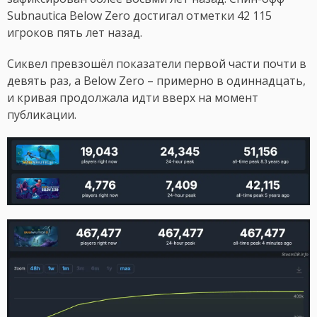
Subnautica Below Zero достигал отметки 42 115
игроков пять лет назад.
Сиквел превзошёл показатели первой части почти в
девять раз, а Below Zero – примерно в одиннадцать,
и кривая продолжала идти вверх на момент
публикации.