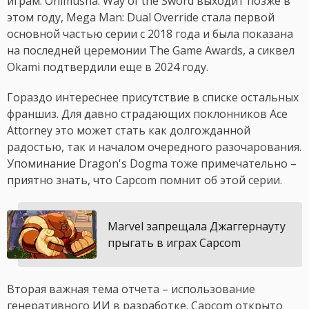
играм. Onimusha: Way of the Sword выходит позже в
этом году, Mega Man: Dual Override стала первой
основной частью серии с 2018 года и была показана
на последней церемонии The Game Awards, а сиквел
Okami подтвердили еще в 2024 году.
Гораздо интереснее присутствие в списке остальных
франшиз. Для давно страдающих поклонников Ace
Attorney это может стать как долгожданной
радостью, так и началом очередного разочарования.
Упоминание Dragon's Dogma тоже примечательно –
приятно знать, что Capcom помнит об этой серии.
Marvel запрещала Джаггернауту
прыгать в играх Capcom
Вторая важная тема отчета – использование
генеративного ИИ в разработке. Capcom открыто