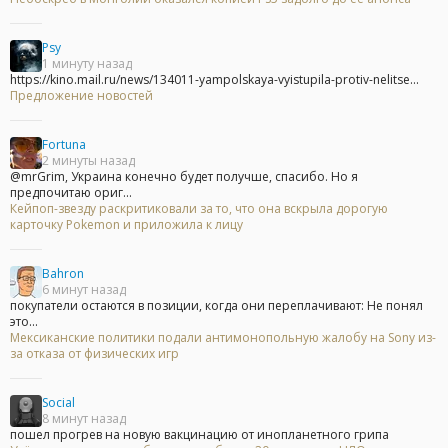
Psy
1 минуту назад
https://kino.mail.ru/news/134011-yampolskaya-vyistupila-protiv-nelitse...
Предложение новостей
Fortuna
2 минуты назад
@mrGrim, Украина конечно будет получше, спасибо. Но я
предпочитаю ориг...
Кейпоп-звезду раскритиковали за то, что она вскрыла дорогую
карточку Pokemon и приложила к лицу
Bahron
6 минут назад
покупатели остаются в позиции, когда они переплачивают: Не понял
это...
Мексиканские политики подали антимонопольную жалобу на Sony из-
за отказа от физических игр
Social
8 минут назад
пошел прогрев на новую вакцинацию от инопланетного грипа