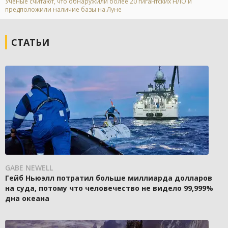
Учёные считают, что обнаружили более 20 гигантских НЛО и
предположили наличие базы на Луне
СТАТЬИ
GABE NEWELL
Гейб Ньюэлл потратил больше миллиарда долларов
на суда, потому что человечество не видело 99,999%
дна океана