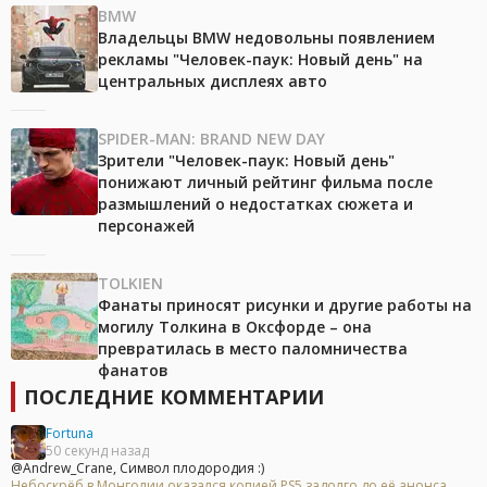
BMW
Владельцы BMW недовольны появлением
рекламы "Человек-паук: Новый день" на
центральных дисплеях авто
SPIDER-MAN: BRAND NEW DAY
Зрители "Человек-паук: Новый день"
понижают личный рейтинг фильма после
размышлений о недостатках сюжета и
персонажей
TOLKIEN
Фанаты приносят рисунки и другие работы на
могилу Толкина в Оксфорде – она
превратилась в место паломничества
фанатов
ПОСЛЕДНИЕ КОММЕНТАРИИ
Fortuna
50 секунд назад
@Andrew_Crane, Символ плодородия :)
Небоскрёб в Монголии оказался копией PS5 задолго до её анонса