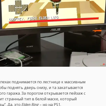
спехах поднимается по лестнице к массивным
обы поднять дверь снизу, и та закатывается
ого гаража. За порогом открывается пейзаж с
ит странный тип в белой маске, который
вы". Да, это
Elden Ring
– но на PS1.