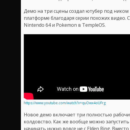
Демо на три сцены создал ютубер под ником
платформе благодаря серии похожих видео. С
Nintendo 64 и Pokemon в TempleOS.
https://www.youtube.com/watch?v=quOwx4oUFrg
Новое демо включает три полностью рабочие
колдовство. Как же вообще можно запустит
начинать нужно вовсе не с Elden Ring. Вместо 