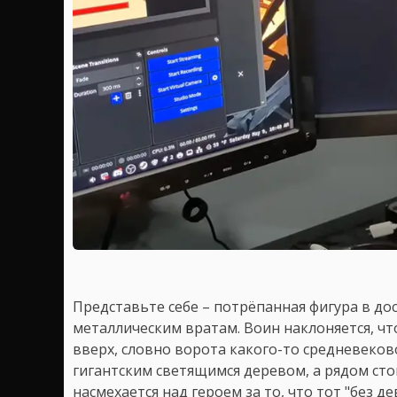
Представьте себе – потрёпанная фигура в до
металлическим вратам. Воин наклоняется, чт
вверх, словно ворота какого-то средневеков
гигантским светящимся деревом, а рядом сто
насмехается над героем за то, что тот "без де