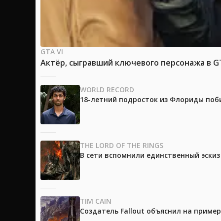
GTA VI
Актёр, сыгравший ключевого персонажа в GTA
WORLD RECORD
18-летний подросток из Флориды поб
THE LORD OF THE RINGS
В сети вспомнили единственный эски
TIM CAIN
Создатель Fallout объяснил на приме