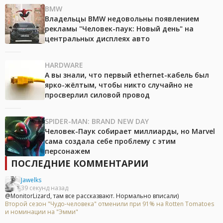
BMW
Владельцы BMW недовольны появлением
рекламы "Человек-паук: Новый день" на
центральных дисплеях авто
HARDWARE
А вы знали, что первый ethernet-кабель был
ярко-жёлтым, чтобы никто случайно не
просверлил силовой провод
SPIDER-MAN: BRAND NEW DAY
Человек-Паук собирает миллиарды, но Marvel
сама создала себе проблему с этим
персонажем
ПОСЛЕДНИЕ КОММЕНТАРИИ
Jawelks
39 секунд назад
@MonitorLizard, там все рассказвают. Нормально вписали)
Второй сезон "Чудо-человека" отменили при 91% на Rotten Tomatoes
и номинации на "Эмми"