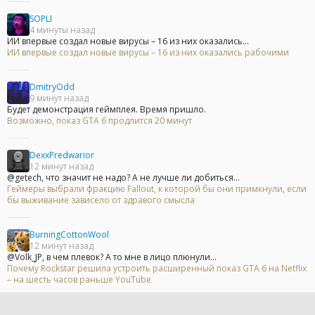
SOPLI
4 минуты назад
ИИ впервые создал новые вирусы – 16 из них оказались...
ИИ впервые создал новые вирусы – 16 из них оказались рабочими
DmitryOdd
9 минут назад
Будет демонстрация геймплея. Время пришло.
Возможно, показ GTA 6 продлится 20 минут
DexxPredwarior
12 минут назад
@getech, что значит не надо? А не лучше ли добиться...
Геймеры выбрали фракцию Fallout, к которой бы они примкнули, если
бы выживание зависело от здравого смысла
BurningCottonWool
12 минут назад
@Volk_JP, в чем плевок? А то мне в лицо плюнули...
Почему Rockstar решила устроить расширенный показ GTA 6 на Netflix
– на шесть часов раньше YouTube