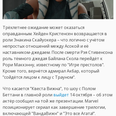
Трёхлетнее ожидание может оказаться
оправданным. Хейден Кристенсен возвращается в
роли Энакина Скайуокера – что логично с учётом
непростых отношений между Асокой и её
наставником-джедаем. После смерти Рэя Стивенсона
роль тёмного джедая Байлана Скола перейдёт к
Рори Маккэнну, известному по "Игре престолов".
Кроме того, вернётся адмирал Акбар, который
"сойдётся лицом к лицу с Трауном".
Что касается "Квеста Вижна", то шоу с Полом
Беттани в главной роли
выйдет
14 октября – об этом
актёр сообщил на той же презентации. Marvel
позиционирует сериал как завершение трилогии,
включающей "ВандаВижн" и "Это все Агата!".